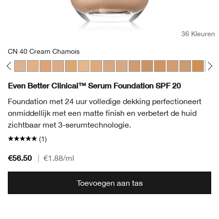
36 Kleuren
CN 40 Cream Chamois
r
Ivory
30 Biscuit
WN 38 Stone
CN 40 Cream Chamois
WN 46 Golden Neutral
WN 48 Oat
CN 52 Neutral
WN 54 Honey Wheat
WN 56 Cashew
CN 58 Honey
CN 62 Porcelain Beige
CN 70 Vanilla
CN 74 Beige
WN 76 Toasted Wheat
CN 78 Nutty
WN 80 Tawnied
CN 90 San
WN 94 
WN 
Even Better Clinical™ Serum Foundation SPF 20
Foundation met 24 uur volledige dekking perfectioneert
onmiddellijk met een matte finish en verbetert de huid
zichtbaar met 3-serumtechnologie.
(1)
€56.50
|
€1.88
/ml
Toevoegen aan tas