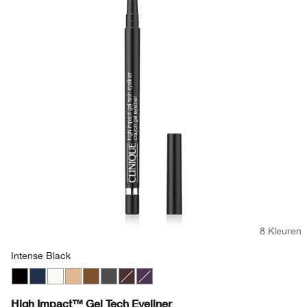
8 Kleuren
Intense Black
Intense Black
Deep Denim
Bright White
Beaming Beige
Bronze Glow
Polished Pewter
Black Honey
Sparkling Amethyst
High Impact™ Gel Tech Eyeliner