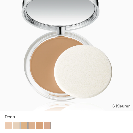
6 Kleuren
Deep
Fair
Neutral Fair
Light
Neutral
Medium
Deep