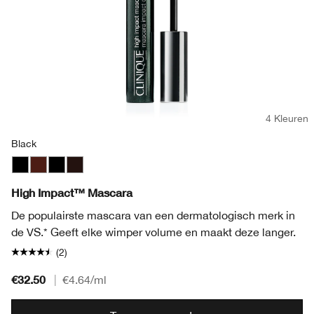
4 Kleuren
Black
Black
Black Honey
Black
Black/Brown
High Impact™ Mascara
De populairste mascara van een dermatologisch merk in
de VS.* Geeft elke wimper volume en maakt deze langer.
(2)
€32.50
|
€4.64
/ml