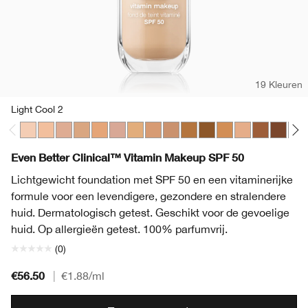
19 Kleuren
Light Cool 2
Light Cool 2
Light Cool 3
Light Medium Cool 2
Light Medium Cool 3
Light Medium Cool 4
Light Medium Cool 5
Medium Cool 2
Medium Cool 3
Medium Cool 4
Medium Deep Warm 3
Deep Warm 2
Medium Warm 3
Medium Deep 
Medium De
Deep Co
Med
Even Better Clinical™ Vitamin Makeup SPF 50
Lichtgewicht foundation met SPF 50 en een vitaminerijke
formule voor een levendigere, gezondere en stralendere
huid. Dermatologisch getest. Geschikt voor de gevoelige
huid. Op allergieën getest. 100% parfumvrij.
(0)
€56.50
|
€1.88
/ml