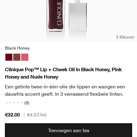
3 Kleuren
Black Honey
Black Honey
Nude Honey
Pink Honey
Clinique Pop™ Lip + Cheek Oil in Black Honey, Pink
Honey and Nude Honey
Een getinte twee-in-één-olie die lippen en wangen een
dauwfris accent geeft. In 3 verrassend flexibele tinten.
(0)
€32.00
|
€4.57
/ml
Toevoegen aan tas