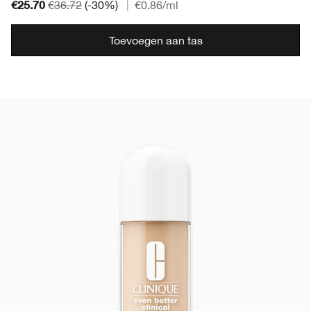
€25.70
€36.72
(-30%)
|
€0.86
/ml
Toevoegen aan tas