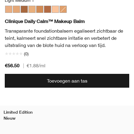
Light Medium 1
Light Medium 1
Light Medium 3
Deep 2
Light Medium 2
Medium Deep
Deep 1
Light
Medium
Clinique Daily Calm™ Makeup Balm
Transparante foundationbalsem egaliseert zichtbaar de
teint, kalmeert snel zichtbare irritatie en verbetert de
uitstraling van de blote huid na verloop van tijd.
(0)
€56.50
|
€1.88
/ml
Toevoegen aan tas
Limited Edition
Nieuw