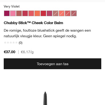
Very Violet
Very Violet
Poppin’ Pink
Amp’d Up Apple
Roly Poly Rosy
Grandest Guava
Plenty O’ Papaya
Ramp’d Up Rouge
Plumped Up Peony
Amp'd Up Apple
Robust Rhubarb
Roly Poly Rosy
Plumped Up Peony
Chubby Stick™ Cheek Color Balm
De romige, foutloze blushstick geeft de wangen een
natuurlijk vleugje kleur. Geen spiegel nodig.
(0)
€37.00
|
€6.17
/g
Toevoegen aan tas