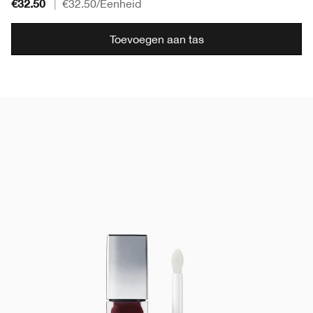
€32.50
|
€32.50
/Eenheid
Toevoegen aan tas