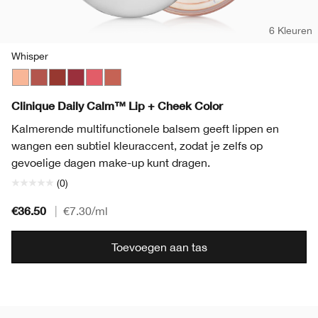
6 Kleuren
Whisper
Whisper
Tender Heart
Gentle Currant
Soft Berry
Sweet Nectar
Plush Petal
Clinique Daily Calm™ Lip + Cheek Color
Kalmerende multifunctionele balsem geeft lippen en
wangen een subtiel kleuraccent, zodat je zelfs op
gevoelige dagen make-up kunt dragen.
(0)
€36.50
|
€7.30
/ml
Toevoegen aan tas