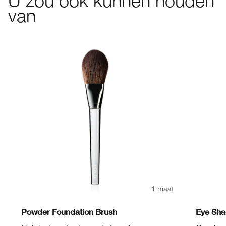
U zou ook kunnen houden
van
1 maat
Powder Foundation Brush
Eye Sha