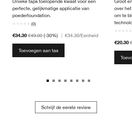
Unieke taps toelopende kwast voor een
Groot e
perfecte, gelijkmatige applicatie van
over het
poederfoundation.
om te bl
technolo
(0)
€34.30
€49.00
(-30%)
|
€34.30
/Eenheid
€20.30
Toevoegen aan tas
Toev
Schrijf de eerste review