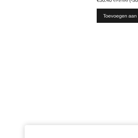
€50.40
€72.00
(-3
Toevoegen aan 