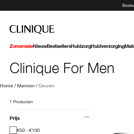
Bestee
Zomersale
Nieuw
Bestsellers
Huidzorg
Huidverzorging
Mak
Clinique For Men
Home
/
Mannen
/
Geuren
1 Producten
Prijs
€50 - €100