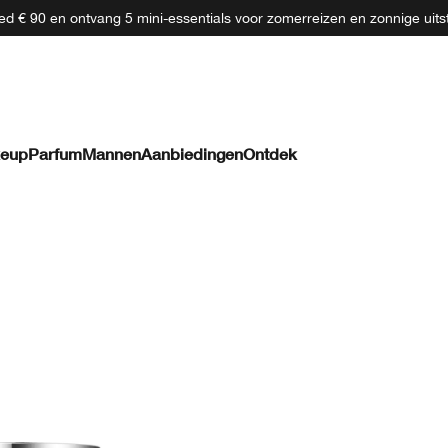
d € 90 en ontvang 5 mini-essentials voor zomerreizen en zonnige uits
eup
Parfum
Mannen
Aanbiedingen
Ontdek