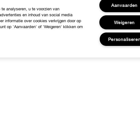
Aanvaarden
te analyseren, u te voorzien van
dvertenties en inhoud van social media
r informatie over cookies verkrijgen door op
Weigeren
 kunt op 'Aanvaarden' of 'Weigeren' klikken om
Personalisere
ver Clinique
Hulp nodig?
linique Philosophy
Klantendienst
nternationale websites
Contacteer Fabrikant
Jobs
Volg mijn bestelling
Retours & Omruilingen
Verzending