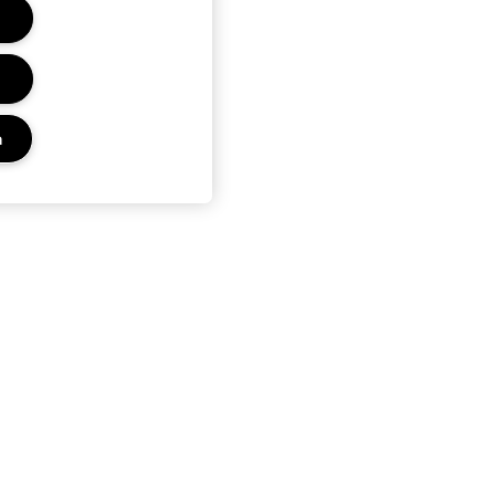
n
Privacy en voorwaarden
Privacybeleid
Gebruiksvoorwaarden
Advertenties op internet
Site cookies beheren