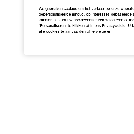
We gebruiken cookies om het verkeer op onze website 
gepersonaliseerde inhoud, op interesses gebaseerde a
kanalen. U kunt uw cookievoorkeuren selecteren of mee
'Personaliseren' te klikken of in ons Privacybeleid. U
alle cookies te aanvaarden of te weigeren.
Shop
O
Verkooppunten
C
Aanbiedingen
I