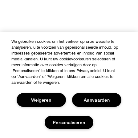
We gebruiken cookies om het verkeer op onze website te
analyseren, u te voorzien van gepersonaliseerde inhoud, op
Shop
interesses gebaseerde advertenties en inhoud van social
media kanalen. U kunt uw cookievoorkeuren selecteren of
meer informatie over cookies verkrijgen door op
Verkooppunten
'Personaliseren' te klikken of in ons Privacybeleid. U kunt
Over Clinique
op 'Aanvaarden' of 'Weigeren' klikken om alle cookies te
Aanbiedingen
aanvaarden of te weigeren.
Clinique Philosophy
Hulp nodig?
Internationale websites
Weigeren
Aanvaarden
Klantendienst
Jobs
Privacy en voorwaarden
Contacteer Fabrikant
Personaliseren
Privacybeleid
Volg mijn bestelling