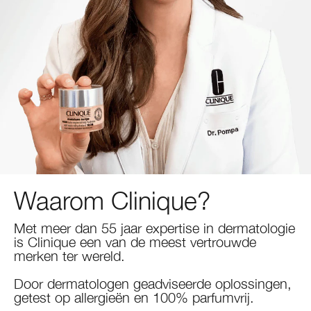
Moisture Surge
Roodheid
Lipverzorging
Acne
Gemengde tot vette huid
Tinted Moisturizer
Lip Liner
Eyeliner & oogpotlood
Black Honey
Smart Clinical Repair
Gevoelige huid
Make-up Remover
Zonnebescherming
Vette huid
Oogschaduw
Even Better Makeup™
Even Better
Maskers & Scrubs
Roodheid
Acne
Wenkbrauwen
Take The Day Off™
Dramatically Different
Hand- & Lichaamsverzorging
Chubby Stick™
Take The Day Off
All About Clean™
Waarom Clinique?
Met meer dan 55 jaar expertise in dermatologie
is Clinique een van de meest vertrouwde
merken ter wereld.
Door dermatologen geadviseerde oplossingen,
getest op allergieën en 100% parfumvrij.