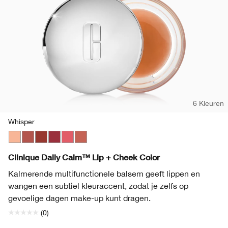
6 Kleuren
Whisper
Whisper
Tender Heart
Gentle Currant
Soft Berry
Sweet Nectar
Plush Petal
Clinique Daily Calm™ Lip + Cheek Color
Kalmerende multifunctionele balsem geeft lippen en
wangen een subtiel kleuraccent, zodat je zelfs op
gevoelige dagen make-up kunt dragen.
(0)