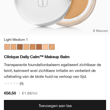
8 Kleuren
Light Medium 1
Light Medium 1
Light Medium 3
Deep 2
Light Medium 2
Medium Deep
Deep 1
Light
Medium
Clinique Daily Calm™ Makeup Balm
Transparante foundationbalsem egaliseert zichtbaar de
teint, kalmeert snel zichtbare irritatie en verbetert de
uitstraling van de blote huid na verloop van tijd.
(0)
€56.50
|
€1.88
/ml
Toevoegen aan tas