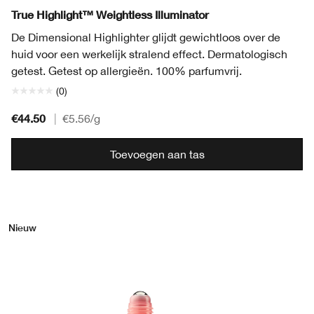
Moonlit Pearl
Sunlit Copper
Daylit Bronze
Starlit Glow
True Highlight™ Weightless Illuminator
De Dimensional Highlighter glijdt gewichtloos over de
huid voor een werkelijk stralend effect. Dermatologisch
getest. Getest op allergieën. 100% parfumvrij.
(0)
€44.50
|
€5.56
/g
Toevoegen aan tas
Nieuw