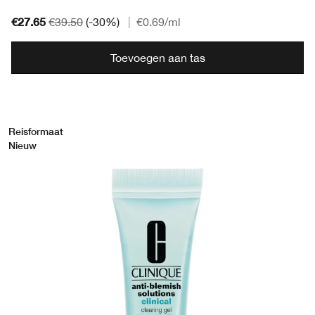
€27.65
€39.50
(-30%)
|
€0.69
/ml
Toevoegen aan tas
Reisformaat
Nieuw