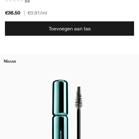
(0)
€36.50
|
€0.91
/ml
Toevoegen aan tas
Nieuw