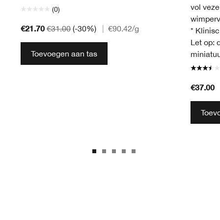
vol veze
(0)
wimperv
€21.70
€31.00
(-30%)
|
€90.42
/g
* Klinis
Let op: 
Toevoegen aan tas
miniatu
€37.00
Toev