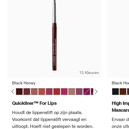
WN 54 Honey Wheat
CN 08 Linen
CN 70 Vanilla
WN 56 Cashew
WN 104 Tof
CN 0.75
WN 0
15 Kleuren
Black Honey
Black Ho
li
Nude Honey
Pink Honey
Black Honey
Chocolate Chip
Intense Blush
Intense Cayenne
Intense Cosmo
Intense Cranberry
Intense Jam
Lipblush
Plummy
Crushed Berry
Intense Licorice
Soft Nude
Black
Blac
B
Quickliner™ For Lips
High Im
Mascar
Houdt de lippenstift op zijn plaats.
Voorkomt dat lippenstift vervaagt en
Ervaar 
uitloopt. Hoeft niet geslepen te worden.
onze ul