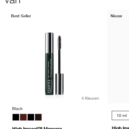
Best Seller
Nieuw
4 Kleuren
Black
10 ml
Black
Black Honey
Black
Black/Brown
High Im
High Impact™ Mascara