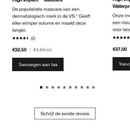
Waterpr
De populairste mascara van een
Onze me
dermatologisch merk in de VS.* Geeft
een nie
elke wimper volume en maakt deze
voor lan
langer.
(2)
€37.00
€32.50
|
€4.64
/ml
Toev
Toevoegen aan tas
Schrijf de eerste review