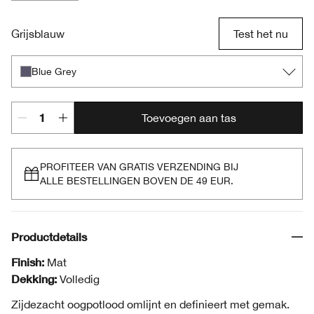
Blue Grey
Smoky Brown
Moss
Really Black
Grijsblauw
Test het nu
Blue Grey
Toevoegen aan tas
PROFITEER VAN GRATIS VERZENDING BIJ
ALLE BESTELLINGEN BOVEN DE 49 EUR.
Productdetails
Finish:
Mat
Dekking:
Volledig
Zijdezacht oogpotlood omlijnt en definieert met gemak.