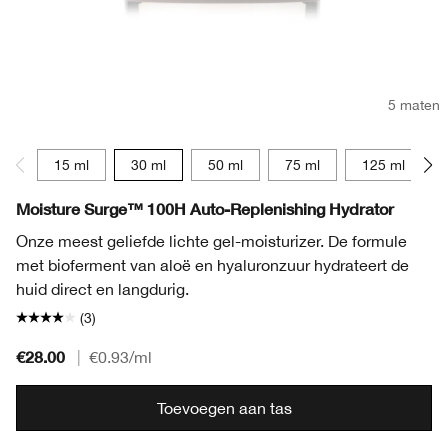
5 maten
15 ml
30 ml
50 ml
75 ml
125 ml
Moisture Surge™ 100H Auto-Replenishing Hydrator
Onze meest geliefde lichte gel-moisturizer. De formule
met bioferment van aloë en hyaluronzuur hydrateert de
huid direct en langdurig.
(3)
€28.00
|
€0.93
/ml
Toevoegen aan tas