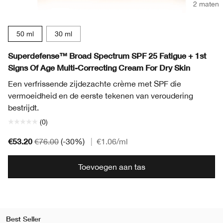
2 maten
50 ml
30 ml
Superdefense™ Broad Spectrum SPF 25 Fatigue + 1st
Signs Of Age Multi-Correcting Cream For Dry Skin
Een verfrissende zijdezachte crème met SPF die
vermoeidheid en de eerste tekenen van veroudering
bestrijdt.
(0)
€53.20
€76.00
(-30%)
|
€1.06
/ml
Toevoegen aan tas
Best Seller