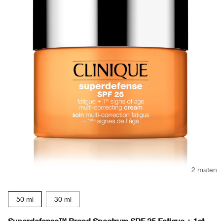
2 maten
50 ml
30 ml
Superdefense™ Broad Spectrum SPF 25 Fatigue + 1st