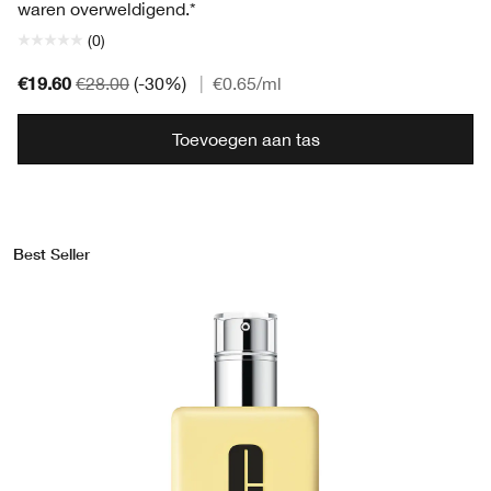
waren overweldigend.*
(0)
€19.60
€28.00
(-30%)
|
€0.65
/ml
Toevoegen aan tas
Best Seller