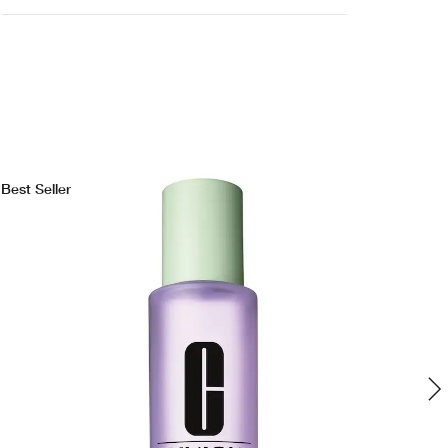
Best Seller
Bes