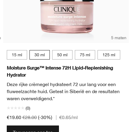
n
5 maten
15 ml
15 ml
30 ml
50 ml
75 ml
125 ml
Moisture Surge™ Intense 72H Lipid-Replenishing
Hydrator
Deze rijke crèmegel hydrateert 72 uur lang voor een
fluweelzachte huid. Getest in Siberië en de resultaten
waren overweldigend.*
(0)
€19.60
€28.00
(-30%)
|
€0.65
/ml