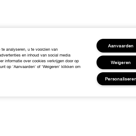
Aanvaarden
te analyseren, u te voorzien van
dvertenties en inhoud van social media
r informatie over cookies verkrijgen door op
Weigeren
 kunt op 'Aanvaarden' of 'Weigeren' klikken om
Personalisere
ver Clinique
Hulp nodig?
linique Philosophy
Klantendienst