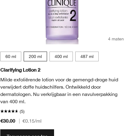
4 maten
60 ml
200 ml
400 ml
487 ml
Clarifying Lotion 2
Ta
& 
Milde exfoliërende lotion voor de gemengd-droge huid
verwijdert doffe huidschilfers. Ontwikkeld door
De
dermatologen. Nu verkrijgbaar in een navulverpakking
vl
van 400 ml.
we
(5)
€30.00
€2
|
€0.15
/ml