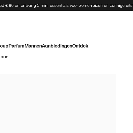
d € 90 en ontvang 5 mini-essentials voor zomerreizen en zonnige uits
eup
Parfum
Mannen
Aanbiedingen
Ontdek
èmes