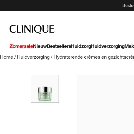
Bestee
Zomersale
Nieuw
Bestsellers
Huidzorg
Huidverzorging
Mak
Home
/
Huidverzorging
/
Hydraterende crèmes en gezichtscr