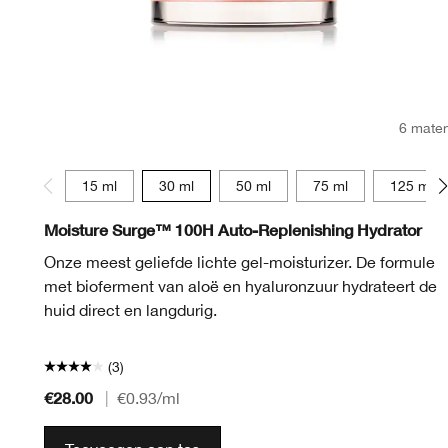
6 mate
15 ml
30 ml
50 ml
75 ml
125 ml
Moisture Surge™ 100H Auto-Replenishing Hydrator
Onze meest geliefde lichte gel-moisturizer. De formule
met bioferment van aloë en hyaluronzuur hydrateert de
huid direct en langdurig.
(3)
€28.00
|
€0.93
/ml