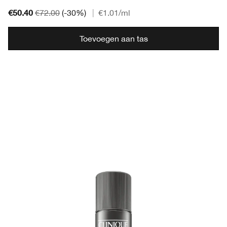
€50.40
€72.00
(-30%)
|
€1.01
/ml
Toevoegen aan tas