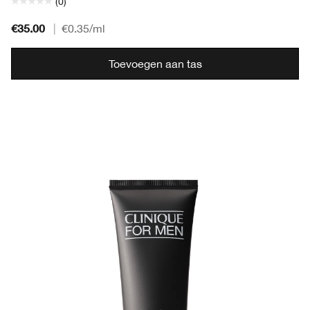
(0)
€35.00
|
€0.35
/ml
Toevoegen aan tas