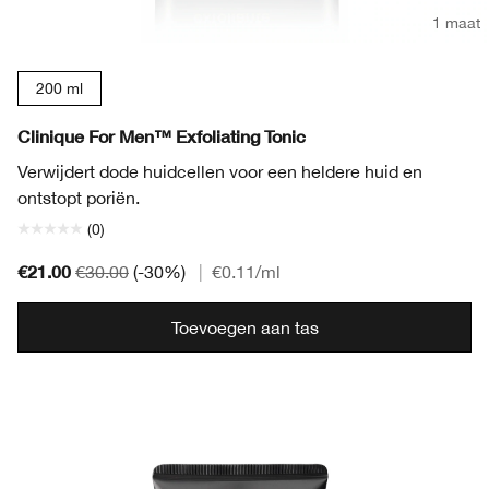
1 maat
200 ml
Clinique For Men™ Exfoliating Tonic
Verwijdert dode huidcellen voor een heldere huid en
ontstopt poriën.
(0)
€21.00
€30.00
(-30%)
|
€0.11
/ml
Toevoegen aan tas