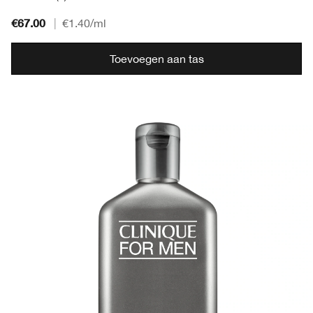
€67.00
|
€1.40
/ml
Toevoegen aan tas