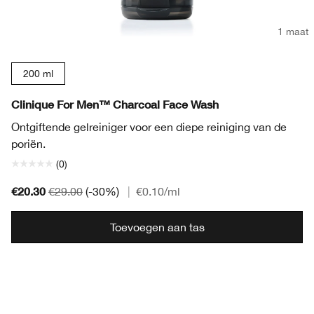
1 maat
200 ml
Clinique For Men™ Charcoal Face Wash
Ontgiftende gelreiniger voor een diepe reiniging van de
poriën.
(0)
€20.30
€29.00
(-30%)
|
€0.10
/ml
Toevoegen aan tas