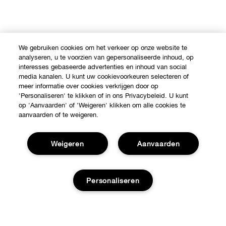
We gebruiken cookies om het verkeer op onze website te
analyseren, u te voorzien van gepersonaliseerde inhoud, op
interesses gebaseerde advertenties en inhoud van social
Shop
media kanalen. U kunt uw cookievoorkeuren selecteren of
meer informatie over cookies verkrijgen door op
Verkooppunten
'Personaliseren' te klikken of in ons Privacybeleid. U kunt
Over Clinique
op 'Aanvaarden' of 'Weigeren' klikken om alle cookies te
aanvaarden of te weigeren.
Aanbiedingen
Clinique Philosophy
Hulp nodig?
Weigeren
Aanvaarden
Internationale websites
Klantendienst
Jobs
Privacy en voorwaarden
Personaliseren
Contacteer Fabrikant
Privacybeleid
Volg mijn bestelling
Gebruiksvoorwaarden
Retours & Omruilingen