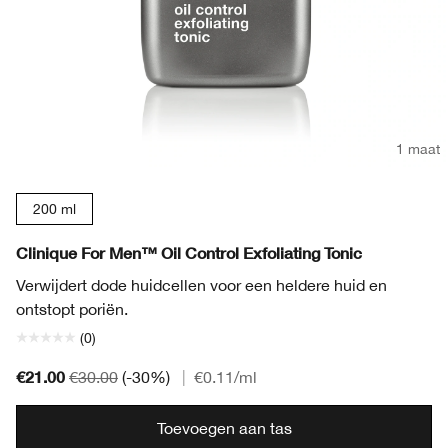
1 maat
200 ml
Clinique For Men™ Oil Control Exfoliating Tonic
Verwijdert dode huidcellen voor een heldere huid en
ontstopt poriën.
(0)
€21.00
€30.00
(-30%)
|
€0.11
/ml
Toevoegen aan tas