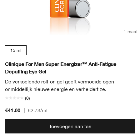
1 maat
15 ml
Clinique For Men Super Energizer™ Anti-Fatigue
Depuffing Eye Gel
De verkoelende roll-on gel geeft vermoeide ogen
onmiddellijk nieuwe energie en verheldert ze.
(0)
€41.00
|
€2.73
/ml
Toevoegen aan tas