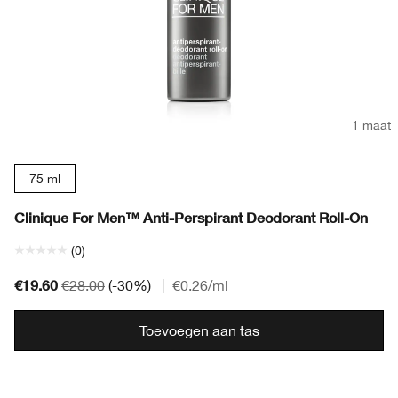
1 maat
75 ml
Clinique For Men™ Anti-Perspirant Deodorant Roll-On
(0)
€19.60
€28.00
(-30%)
|
€0.26
/ml
Toevoegen aan tas