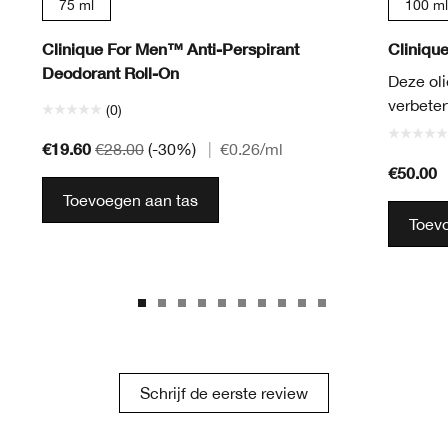
75 ml
100 ml
Clinique For Men™ Anti-Perspirant
Cliniqu
Deodorant Roll-On
Deze oli
verbeter
(0)
€19.60
€28.00
(-30%)
|
€0.26
/ml
€50.00
Toevoegen aan tas
Toev
Schrijf de eerste review