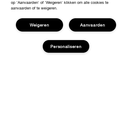
op 'Aanvaarden' of 'Weigeren' klikken om alle cookies te
aanvaarden of te weigeren.
Shop
Weigeren
Aanvaarden
Verkooppunten
Over Clinique
Personaliseren
Aanbiedingen
Clinique Philosophy
Hulp nodig?
Internationale websites
Klantendienst
Jobs
Privacy en voorwaarden
Contacteer Fabrikant
Privacybeleid
Volg mijn bestelling
Gebruiksvoorwaarden
Retours & Omruilingen
Advertenties op internet
Verzending
Site cookies beheren