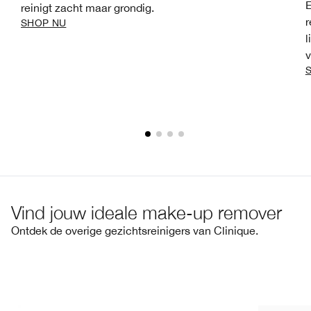
E
reinigt zacht maar grondig.
r
SHOP NU
l
v
Vind jouw ideale make-up remover
Ontdek de overige gezichtsreinigers van Clinique.