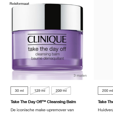
Reisformaat
3 maten
30 ml
125 ml
200 ml
200 ml
Take The Day Off™ Cleansing Balm
Take Th
De iconische make-upremover van
Huidverz