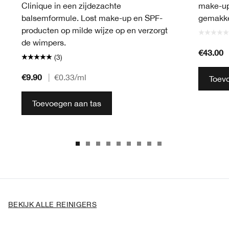
Clinique in een zijdezachte
make-up 
balsemformule. Lost make-up en SPF-
gemakkel
producten op milde wijze op en verzorgt
de wimpers.
€43.00
(3)
€9.90
|
€0.33
/ml
Toev
Toevoegen aan tas
BEKIJK ALLE REINIGERS