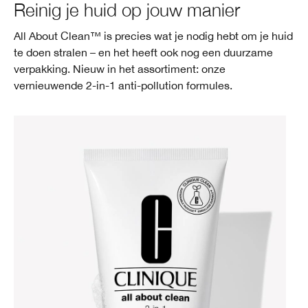
Moisture Surge
Reinig je huid op jouw manier
Roodheid
Lipverzorging
Acne
Gemengde tot vette huid
Tinted Moisturizer
Lip Liner
Eyeliner & oogpotlood
Black Honey
All About Clean™ is precies wat je nodig hebt om je huid
Smart Clinical Repair
Gevoelige huid
Make-up Remover
Zonnebescherming
Vette huid
Oogschaduw
Even Better Makeup™
te doen stralen – en het heeft ook nog een duurzame
verpakking. Nieuw in het assortiment: onze
Even Better
Maskers & Scrubs
Roodheid
Acne
Wenkbrauwen
Take The Day Off™
vernieuwende 2-in-1 anti-pollution formules.
Dramatically Different
Hand- & Lichaamsverzorging
Chubby Stick™
Take The Day Off
All About Clean™