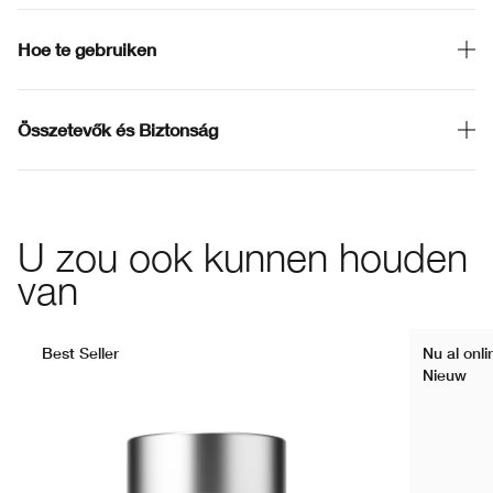
Hoe te gebruiken
Összetevők és Biztonság
U zou ook kunnen houden
van
Best Seller
Nu al onl
Nieuw