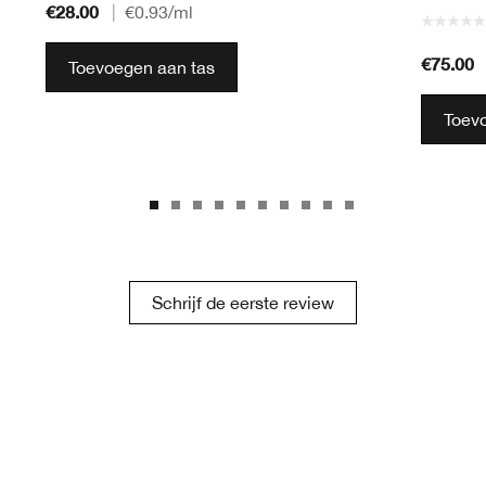
€28.00
|
€0.93
/ml
€75.00
Toevoegen aan tas
Toev
Schrijf de eerste review