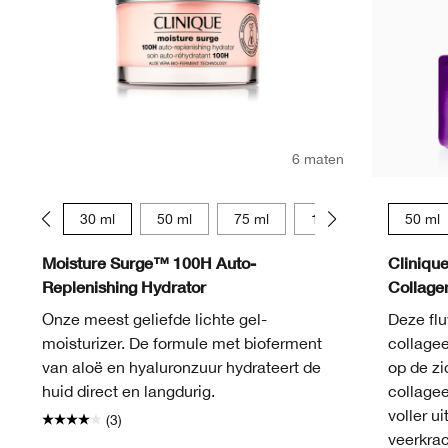
6 maten
15 ml
30 ml
50 ml
75 ml
125 ml
15 ml
50 ml
Moisture Surge™ 100H Auto-
Cliniqu
Replenishing Hydrator
Collag
Onze meest geliefde lichte gel-
Deze fl
moisturizer. De formule met bioferment
collagee
van aloë en hyaluronzuur hydrateert de
op de zi
huid direct en langdurig.
collagee
voller ui
(3)
veerkrac