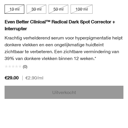
10 ml
30 ml
50 ml
100 ml
Even Better Clinical™ Radical Dark Spot Corrector +
Interrupter
Krachtig verhelderend serum voor hyperpigmentatie helpt
donkere vlekken en een ongelijkmatige huidteint
zichtbaar te verbeteren. Een zichtbare vermindering van
39% van donkere vlekken binnen 12 weken.*
(0)
€29.00
|
€2.90
/ml
Uitverkocht