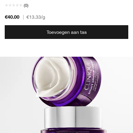
(0)
€40.00
|
€13.33
/g
Toevoegen aan tas