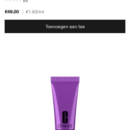
(0)
€49.00
|
€1.63
/ml
Toevoegen aan tas