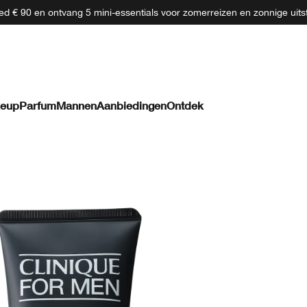
d € 90 en ontvang 5 mini-essentials voor zomerreizen en zonnige uits
eup
Parfum
Mannen
Aanbiedingen
Ontdek