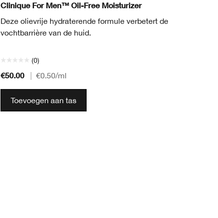
Clinique For Men™ Oil-Free Moisturizer
Cl
Wa
Deze olievrije hydraterende formule verbetert de
vochtbarrière van de huid.
Su
ui
(0)
€50.00
€5
|
€0.50
/ml
Toevoegen aan tas