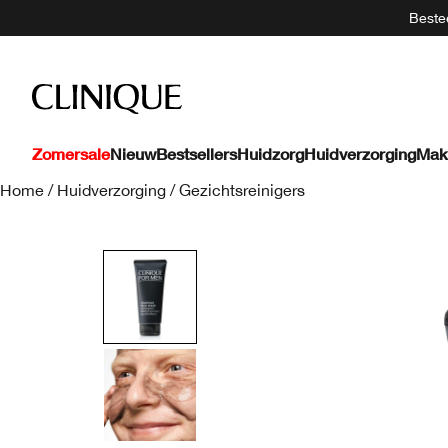
Bestee
Zomersale
Nieuw
Bestsellers
Huidzorg
Huidverzorging
Mak
Home
/
Huidverzorging
/
Gezichtsreinigers