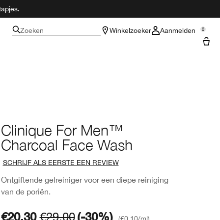
tapjes.
Zoeken
Winkelzoeker
Aanmelden
0
Clinique For Men™
Charcoal Face Wash
SCHRIJF ALS EERSTE EEN REVIEW
Ontgiftende gelreiniger voor een diepe reiniging
van de poriën.
€20.30
€29.00
(-30%)
€0.10
/ml