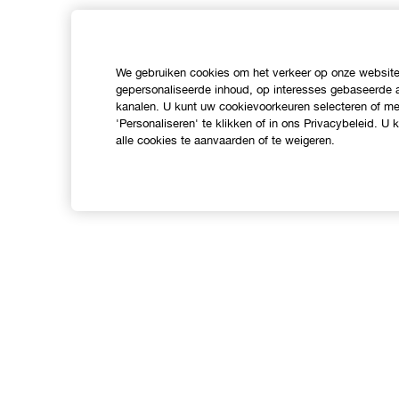
We gebruiken cookies om het verkeer op onze website 
gepersonaliseerde inhoud, op interesses gebaseerde a
kanalen. U kunt uw cookievoorkeuren selecteren of mee
'Personaliseren' te klikken of in ons Privacybeleid. U
alle cookies te aanvaarden of te weigeren.
Shop
O
Verkooppunten
C
Aanbiedingen
I