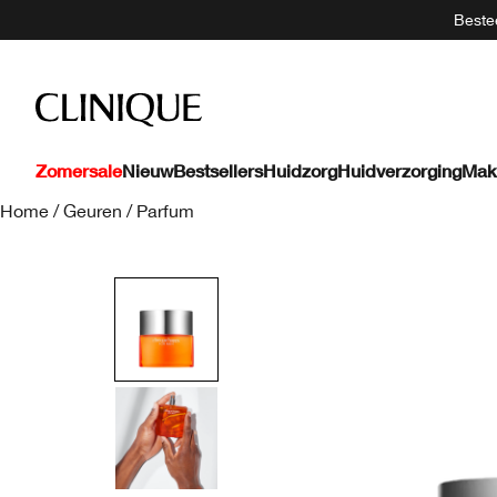
Bestee
Zomersale
Nieuw
Bestsellers
Huidzorg
Huidverzorging
Mak
Home
/
Geuren
/
Parfum