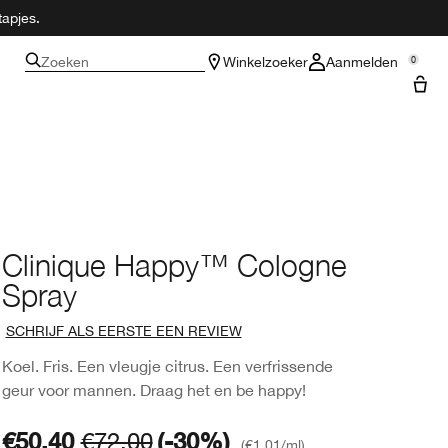
tapjes.
Zoeken
Winkelzoeker
Aanmelden
0
Clinique Happy™ Cologne
Spray
SCHRIJF ALS EERSTE EEN REVIEW
Koel. Fris. Een vleugje citrus. Een verfrissende
geur voor mannen. Draag het en be happy!
€50.40
€72.00
(-30%)
€1.01
/ml