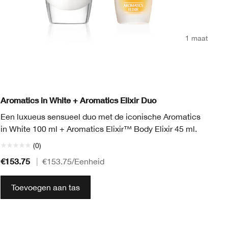
1 maat
Cl
Aromatics in White + Aromatics Elixir Duo
Cl
Een luxueus sensueel duo met de iconische Aromatics
bo
in White 100 ml + Aromatics Elixir™ Body Elixir 45 ml.
(0)
€153.75
€4
|
€153.75
/Eenheid
Toevoegen aan tas