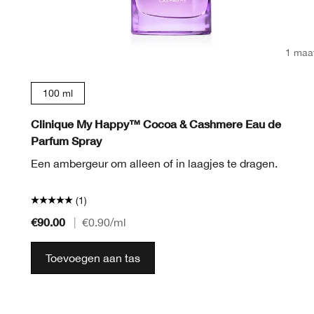
1 maa
100 ml
Clinique My Happy™ Cocoa & Cashmere Eau de
Parfum Spray
Een ambergeur om alleen of in laagjes te dragen.
(1)
€90.00
|
€0.90
/ml
Toevoegen aan tas