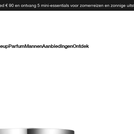
d € 90 en ontvang 5 mini-essentials voor zomerreizen en zonnige uits
eup
Parfum
Mannen
Aanbiedingen
Ontdek