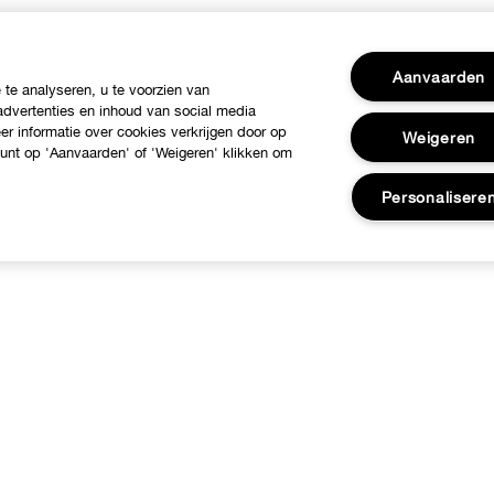
Aanvaarden
te analyseren, u te voorzien van
dvertenties en inhoud van social media
r informatie over cookies verkrijgen door op
Weigeren
 kunt op 'Aanvaarden' of 'Weigeren' klikken om
Personalisere
ver Clinique
Hulp nodig?
linique Philosophy
Klantendienst
nternationale websites
Contacteer Fabrikant
Jobs
Volg mijn bestelling