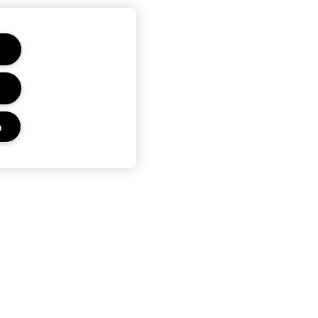
n
Privacy en voorwaarden
Privacybeleid
Gebruiksvoorwaarden
Advertenties op internet