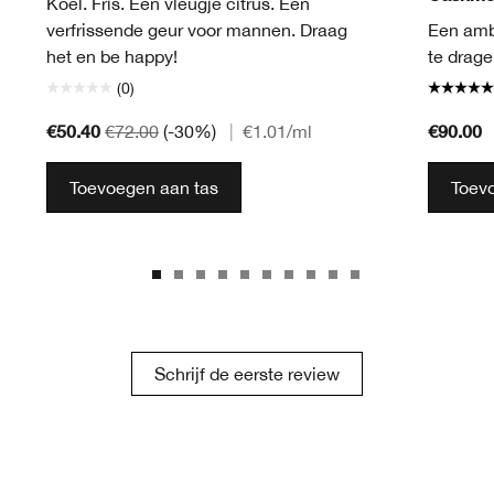
Koel. Fris. Een vleugje citrus. Een
verfrissende geur voor mannen. Draag
Een ambe
het en be happy!
te drage
(0)
€50.40
€90.00
€72.00
(-30%)
|
€1.01
/ml
Toevoegen aan tas
Toev
Schrijf de eerste review