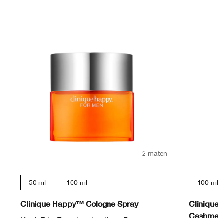
2 maten
50 ml
100 ml
100 ml
Clinique Happy™ Cologne Spray
Cliniqu
Cashmer