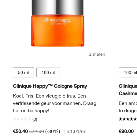
2 maten
50 ml
100 ml
100 ml
Clinique Happy™ Cologne Spray
Cliniqu
Cashmer
Koel. Fris. Een vleugje citrus. Een
verfrissende geur voor mannen. Draag
Een ambe
het en be happy!
te drage
(0)
€50.40
€90.00
€72.00
(-30%)
|
€1.01
/ml