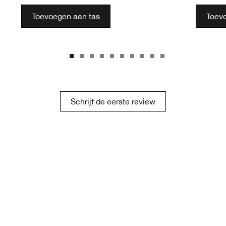
Toevoegen aan tas
Toev
Schrijf de eerste review