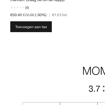
(0)
€50.40
€72.00
(-30%)
|
€1.01
/ml
Toevoegen aan tas
MOM
3.7