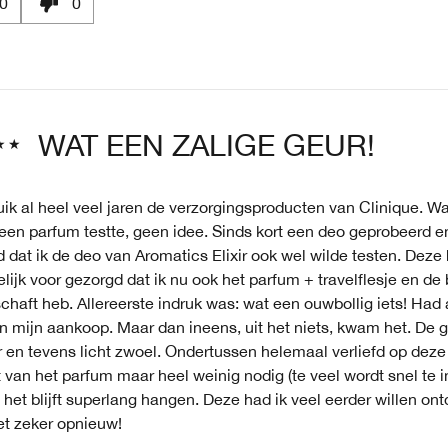
0
0
WAT EEN ZALIGE GEUR!
uik al heel veel jaren de verzorgingsproducten van Clinique. W
een parfum testte, geen idee. Sinds kort een deo geprobeerd en
 dat ik de deo van Aromatics Elixir ook wel wilde testen. Deze 
elijk voor gezorgd dat ik nu ook het parfum + travelflesje en de
haft heb. Allereerste indruk was: wat een ouwbollig iets! Had
an mijn aankoop. Maar dan ineens, uit het niets, kwam het. De 
 en tevens licht zwoel. Ondertussen helemaal verliefd op deze
 van het parfum maar heel weinig nodig (te veel wordt snel te i
 het blijft superlang hangen. Deze had ik veel eerder willen ont
et zeker opnieuw!