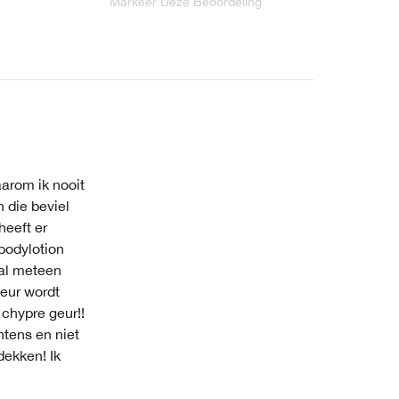
Markeer Deze Beoordeling
aarom ik nooit
 die beviel
heeft er
 bodylotion
 al meteen
geur wordt
 chypre geur!!
ntens en niet
dekken! Ik