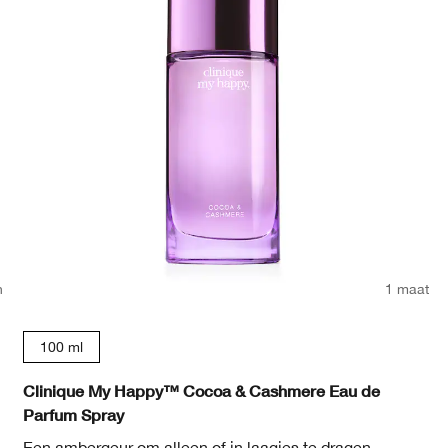
n
1 maat
100 ml
Clinique My Happy™ Cocoa & Cashmere Eau de
Parfum Spray
Een ambergeur om alleen of in laagjes te dragen.