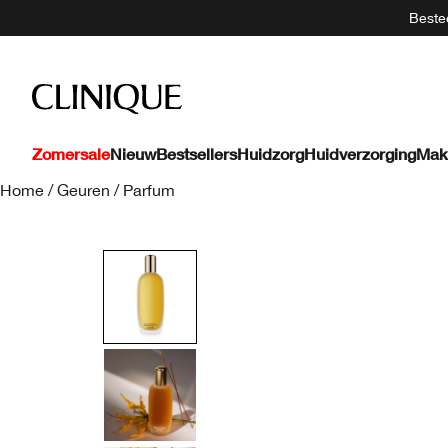
Bestee
Zomersale
Nieuw
Bestsellers
Huidzorg
Huidverzorging
Mak
Home
/
Geuren
/
Parfum