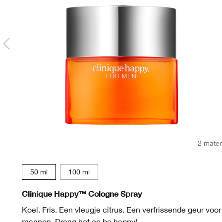
2 mate
50 ml
100 ml
Clinique Happy™ Cologne Spray
Koel. Fris. Een vleugje citrus. Een verfrissende geur voor
mannen. Draag het en be happy!