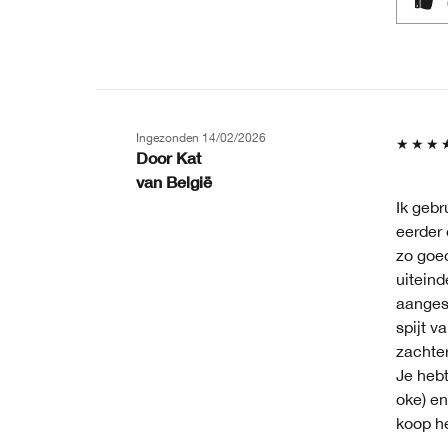
Ingezonden
14/02/2026
Door
Kat
van
België
Ik gebr
eerder 
zo goed
uiteind
aangesc
spijt v
zachter
Je hebt
oke) en
koop h