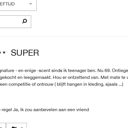
EFTIJD
LTER
OORDELINGEN
P
EFTIJD
SUPER
gnature - en enige -scent sinds ik teenager ben. Nu 69. Ontiegel
 gekocht en leeggemaakt. Hou er ontzettend van. Met mate te v
een competitie of ontrouw ( blijft hangen in kleding, sjaals ...)
 regel
Ja, ik zou aanbevelen aan een vriend