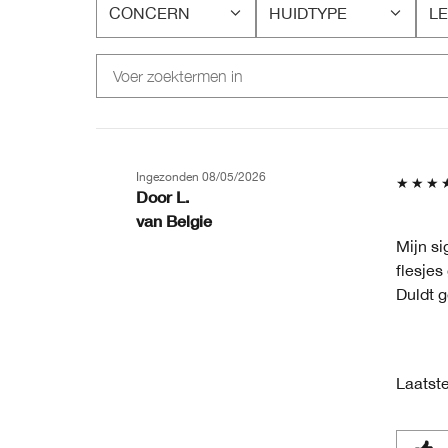
CONCERN
HUIDTYPE
LE
FILTER
FILTER
FI
BEOORDELINGEN
BEOORDELINGEN
BE
OP
OP
O
CONCERN
HUIDTYPE
LE
Ingezonden
08/05/2026
Door
L.
van
Belgie
Mijn si
flesjes
Duldt g
Laatste