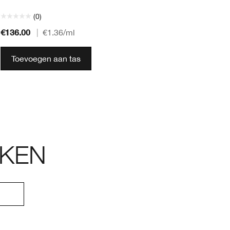
(0)
€136.00
€4
|
€1.36
/ml
Toevoegen aan tas
KEN