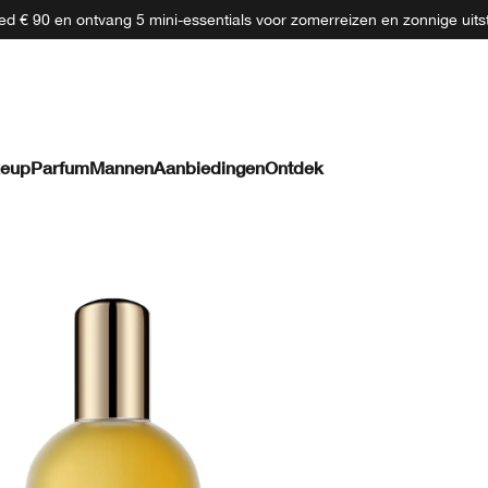
d € 90 en ontvang 5 mini-essentials voor zomerreizen en zonnige uits
eup
Parfum
Mannen
Aanbiedingen
Ontdek