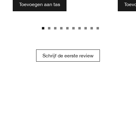
Toevoegen aan tas
Toev
Schrijf de eerste review