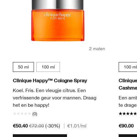
2 maten
50 ml
100 ml
100 ml
Clinique Happy™ Cologne Spray
Cliniqu
Cashmer
Koel. Fris. Een vleugje citrus. Een
verfrissende geur voor mannen. Draag
Een ambe
het en be happy!
te drage
(0)
€50.40
€90.00
€72.00
(-30%)
|
€1.01
/ml