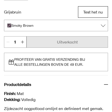
Blue Grey
Smoky Brown
Moss
Really Black
Grijsbruin
Test het nu
Smoky Brown
Uitverkocht
PROFITEER VAN GRATIS VERZENDING BIJ
ALLE BESTELLINGEN BOVEN DE 49 EUR.
Productdetails
Finish:
Mat
Dekking:
Volledig
Zijdezacht oogpotlood omlijnt en definieert met gemak.