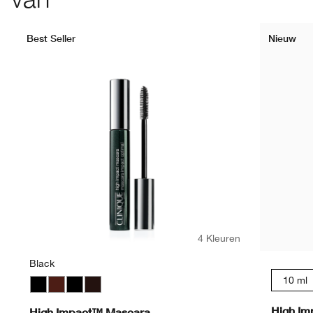
Best Seller
Nieuw
4 Kleuren
Black
10 ml
Black
Black Honey
Black
Black/Brown
High Im
High Impact™ Mascara