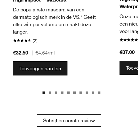
Waterpr
De populairste mascara van een
Onze me
dermatologisch merk in de VS.* Geeft
een nie
elke wimper volume en maakt deze
voor lan
langer.
(2)
€37.00
€32.50
|
€4.64
/ml
Toev
Toevoegen aan tas
Schrijf de eerste review