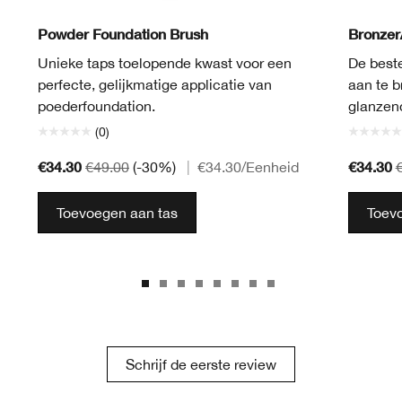
Powder Foundation Brush
Bronzer
Unieke taps toelopende kwast voor een
De best
perfecte, gelijkmatige applicatie van
aan te b
poederfoundation.
glanzen
(0)
€34.30
€34.30
€49.00
(-30%)
|
€34.30
/Eenheid
Toevoegen aan tas
Toev
Schrijf de eerste review