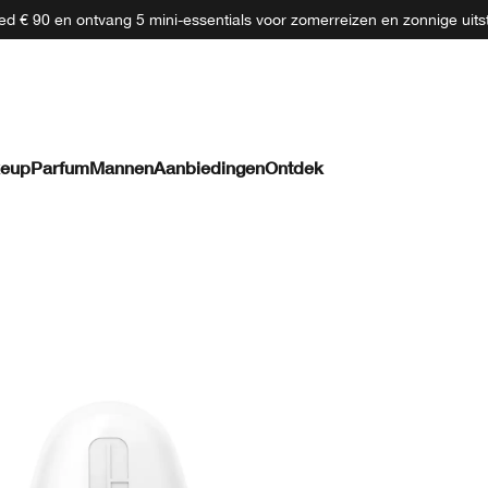
d € 90 en ontvang 5 mini-essentials voor zomerreizen en zonnige uits
eup
Parfum
Mannen
Aanbiedingen
Ontdek