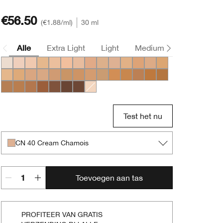
€56.50
€1.88
/ml
30 ml
Alle
Extra Light
Light
Medium
Deep
WN 01 Flax
CN 02 Breeze
CN 10 Alabaster
WN 12 Meringue
WN 16 Buff
CN 20 Fair
CN 28 Ivory
WN 30 Biscuit
WN 38 Stone
CN 40 Cream Chamois
WN 46 Golden Neutral
WN 48 Oat
CN 52 Neutral
WN 54 Honey Whe
WN 56 Cashew
CN 58 Honey
CN 62 Porcelain Beige
CN 70 Vanilla
CN 74 Beige
WN 76 Toasted Wheat
CN 78 Nutty
WN 80 Tawnied Beige
CN 90 Sand
WN 94 Deep Neutral
WN 98 Cream Caramel
WN 100 Deep Honey
WN 112 Ginger
WN 114 Golden
WN 115.5 Mocha
CN 116 Spice
WN 120 Pecan
WN 122 Clove
WN 125 Mahogany
CN 126 Espresso
CN 127 Truffle
CN 08 Linen
Test het nu
CN 40 Cream Chamois
Toevoegen aan tas
PROFITEER VAN GRATIS