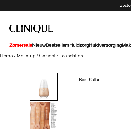
Bestee
Zomersale
Nieuw
Bestsellers
Huidzorg
Huidverzorging
Mak
Home
/
Make-up
/
Gezicht
/
Foundation
Best Seller