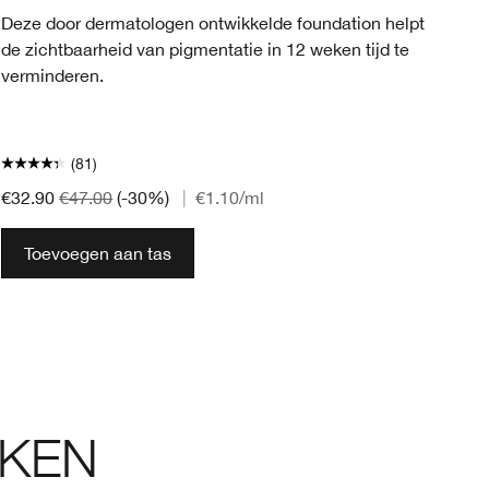
Ma
Deze door dermatologen ontwikkelde foundation helpt
de zichtbaarheid van pigmentatie in 12 weken tijd te
Vo
verminderen.
en 
(81)
€32.90
€47.00
(-30%)
|
€1.10
/ml
€3
Toevoegen aan tas
KEN