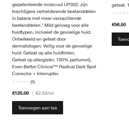
gepatenteerde molecuul UP302, zijn
getest. 
krachtigere verhelderende bestanddelen
in balans met meer verzachtende
€56.50
bestanddelen.* Mild genoeg voor alle
huidtypen, inclusief de gevoelige huid.
Ontwikkeld en getest door
Toev
dermatologen. Veilig voor de gevoelige
huid. Getest op alle huidtinten.
Getest op allergieën. 100% parfumvrij.
Even Better Clinical™ Radical Dark Spot
Corrector + Interrupter.
(0)
€125.00
|
€2.50
/ml
Toevoegen aan tas