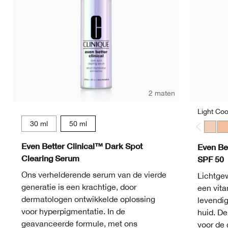
2 maten
Light Coo
30 ml
50 ml
Light 
Lig
Even Better Clinical™ Dark Spot
Even Be
Clearing Serum
SPF 50
Ons verhelderende serum van de vierde
Lichtge
generatie is een krachtige, door
een vita
dermatologen ontwikkelde oplossing
levendig
voor hyperpigmentatie. In de
huid. De
geavanceerde formule, met ons
voor de 