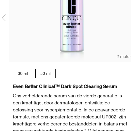
2 mate
30 ml
50 ml
Even Better Clinical™ Dark Spot Clearing Serum
Ons verhelderende serum van de vierde generatie is
een krachtige, door dermatologen ontwikkelde
oplossing voor hyperpigmentatie. In de geavanceerde
formule, met ons gepatenteerde molecuul UP302, zijn
krachtigere verhelderende bestanddelen in balans met
meer verzachtende bestanddelen.* Mild genoeg voor