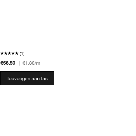
(1)
€56.50
€5
|
€1.88
/ml
Toevoegen aan tas