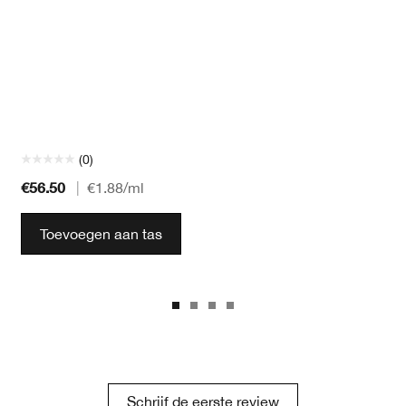
(0)
€56.50
|
€1.88
/ml
Toevoegen aan tas
Schrijf de eerste review