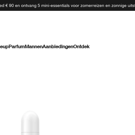
d € 90 en ontvang 5 mini-essentials voor zomerreizen en zonnige uits
eup
Parfum
Mannen
Aanbiedingen
Ontdek