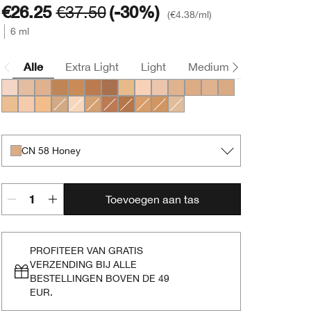
€26.25
€37.50
(-30%)
€4.38
/ml
6 ml
Alle
Extra Light
Light
Medium
Deep
CN 02 Breeze
CN 40 Cream Chamois
CN 70 Vanilla
WN 100 Deep Honey
WN 112 Ginger
WN 114 Golden
WN 122 Clove
WN 48 Oat
CN 10 Alabaster
CN 28 Ivory
CN 52 Neutral
CN 58 Honey
CN 62 Porcelain Beig
CN 74 Beige
WN 46 Golden Neutral
CN 20 Fair
WN 56 Cashew
CN 90 Sand
WN 04 Bone
WN 76 Toasted Wheat
WN 115.5 Mocha
WN 118 Amber
WN 94 Deep Neutral
WN 98 Cream Caramel
WN 38 Stone
CN 58 Honey
Toevoegen aan tas
PROFITEER VAN GRATIS
VERZENDING BIJ ALLE
BESTELLINGEN BOVEN DE 49
EUR.