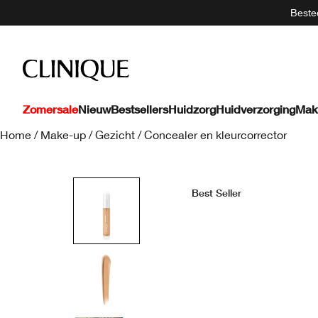
Bestee
Zomersale
Nieuw
Bestsellers
Huidzorg
Huidverzorging
Mak
Home
/
Make-up
/
Gezicht
/
Concealer en kleurcorrector
Best Seller