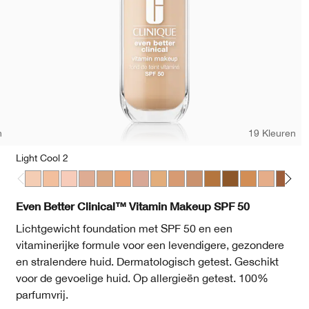
n
19 Kleuren
Light Cool 2
Light Cool 2
Light Cool 3
Light Medium Cool 1
Light Medium Cool 2
Light Medium Cool 3
Light Medium Cool 4
Light Medium Cool 5
Medium Cool 2
WN 01 Flax
Medium Cool 3
CN 02 Breeze
Medium Cool 4
CN 10 Alabaster
Medium Deep Warm 
WN 12 Meringue
Deep Warm 2
WN 16 Buff
Medium Warm
CN 20 Fair
Medium D
CN 28 Iv
Mediu
WN 30
Dee
W
Even Better Clinical™ Vitamin Makeup SPF 50
Lichtgewicht foundation met SPF 50 en een
vitaminerijke formule voor een levendigere, gezondere
en stralendere huid. Dermatologisch getest. Geschikt
voor de gevoelige huid. Op allergieën getest. 100%
parfumvrij.