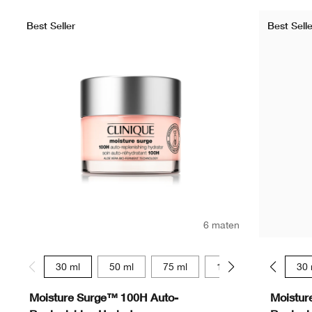
Best Seller
Best Selle
6 maten
30 ml
50 ml
75 ml
125 ml
15 ml
15 ml
30 
Moisture Surge™ 100H Auto-
Moistur