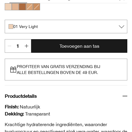
01 Very Light
02 Light
05 Medium Deep
03 Light Medium
04 Medium
01 Very Light
Toevoegen aan tas
PROFITEER VAN GRATIS VERZENDING BIJ
ALLE BESTELLINGEN BOVEN DE 49 EUR.
Productdetails
Finish:
Natuurlijk
Dekking:
Transparant
Krachtige hydraterende ingrediënten, waaronder
hyaluronzuur en geactiveerd aloë vera-water, waardoor de