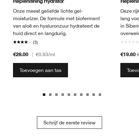
Replenishing Hydrator
Repleni
Onze meest geliefde lichte gel-
Deze rij
moisturizer. De formule met bioferment
lang voo
van aloë en hyaluronzuur hydrateert de
in Siber
huid direct en langdurig.
overwel
(3)
€28.00
€19.60
|
€0.93
/ml
Toevoegen aan tas
Toev
Schrijf de eerste review