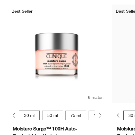
Best Seller
Best Selle
6 maten
15 ml
30 ml
50 ml
75 ml
125 ml
15 ml
15 ml
30 
Moisture Surge™ 100H Auto-
Moistur