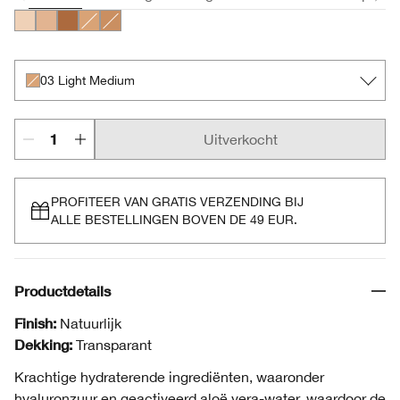
01 Very Light
02 Light
05 Medium Deep
03 Light Medium
04 Medium
03 Light Medium
Uitverkocht
PROFITEER VAN GRATIS VERZENDING BIJ
ALLE BESTELLINGEN BOVEN DE 49 EUR.
Productdetails
Finish:
Natuurlijk
Dekking:
Transparant
Krachtige hydraterende ingrediënten, waaronder
hyaluronzuur en geactiveerd aloë vera-water, waardoor de