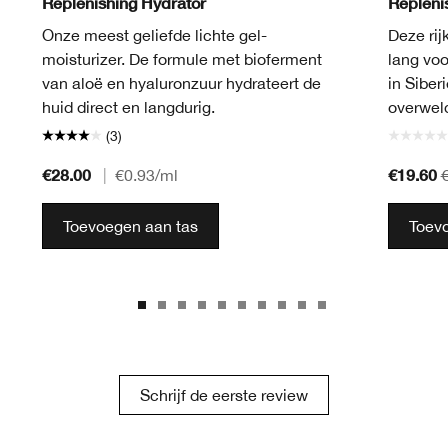
Replenishing Hydrator
Repleni
Onze meest geliefde lichte gel-
Deze rij
moisturizer. De formule met bioferment
lang voo
van aloë en hyaluronzuur hydrateert de
in Siber
huid direct en langdurig.
overwel
(3)
€28.00
€19.60
|
€0.93
/ml
Toevoegen aan tas
Toev
Schrijf de eerste review