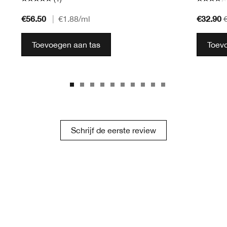
€56.50
€32.90
|
€1.88
/ml
Toevoegen aan tas
Toev
Schrijf de eerste review