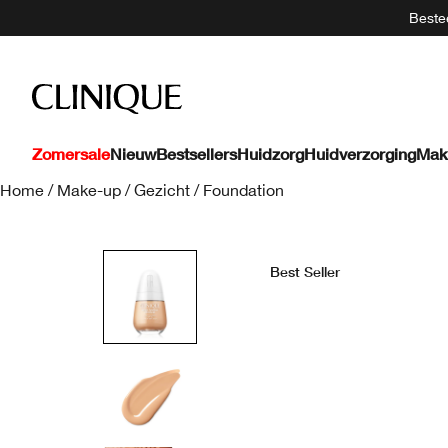
Bestee
Zomersale
Nieuw
Bestsellers
Huidzorg
Huidverzorging
Mak
Home
/
Make-up
/
Gezicht
/
Foundation
Best Seller