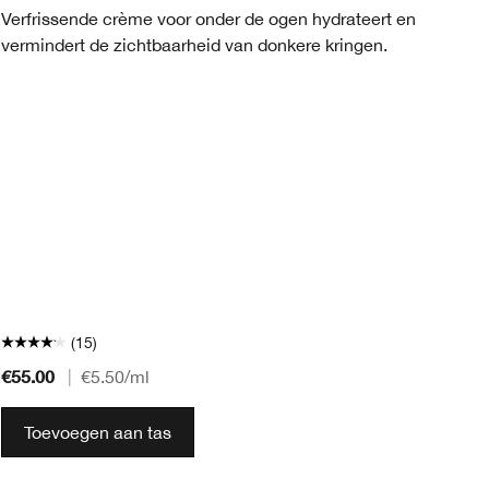
Verfrissende crème voor onder de ogen hydrateert en
De
vermindert de zichtbaarheid van donkere kringen.
pe
zi
(15)
€55.00
€3
|
€5.50
/ml
Toevoegen aan tas