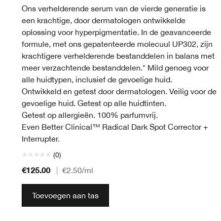
Ons verhelderende serum van de vierde generatie is
een krachtige, door dermatologen ontwikkelde
oplossing voor hyperpigmentatie. In de geavanceerde
formule, met ons gepatenteerde molecuul UP302, zijn
krachtigere verhelderende bestanddelen in balans met
meer verzachtende bestanddelen.* Mild genoeg voor
alle huidtypen, inclusief de gevoelige huid.
Ontwikkeld en getest door dermatologen. Veilig voor de
gevoelige huid. Getest op alle huidtinten.
Getest op allergieën. 100% parfumvrij.
Even Better Clinical™ Radical Dark Spot Corrector +
Interrupter.
(0)
€125.00
|
€2.50
/ml
Toevoegen aan tas