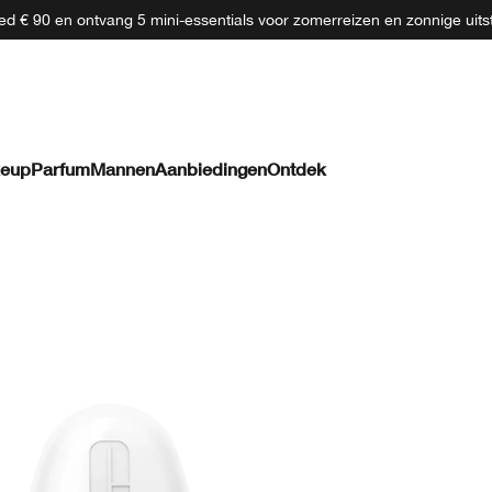
d € 90 en ontvang 5 mini-essentials voor zomerreizen en zonnige uits
eup
Parfum
Mannen
Aanbiedingen
Ontdek