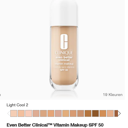
n
19 Kleuren
Light Cool 2
Light Cool 2
Light Cool 3
Light Medium Cool 1
Light Medium Cool 2
Light Medium Cool 3
Light Medium Cool 4
Light Medium Cool 5
Medium Cool 2
Medium Cool 3
Medium Cool 4
Medium Deep Warm 
Deep Warm 2
Medium Warm
Medium D
Mediu
Dee
Even Better Clinical™ Vitamin Makeup SPF 50