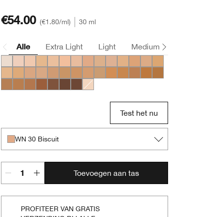
€54.00
€1.80
/ml
30 ml
Alle
Extra Light
Light
Medium
Deep
WN 01 Flax
CN 02 Breeze
CN 10 Alabaster
WN 12 Meringue
WN 16 Buff
CN 20 Fair
CN 28 Ivory
WN 30 Biscuit
WN 38 Stone
CN 40 Cream Chamois
WN 46 Golden Neutral
WN 48 Oat
CN 52 Neutral
WN 54 Honey Whe
WN 56 Cashew
CN 58 Honey
CN 62 Porcelain Beige
CN 70 Vanilla
CN 74 Beige
WN 76 Toasted Wheat
CN 78 Nutty
WN 80 Tawnied Beige
CN 90 Sand
WN 94 Deep Neutral
WN 98 Cream Caramel
WN 100 Deep Honey
WN 112 Ginger
WN 114 Golden
WN 115.5 Mocha
CN 116 Spice
WN 120 Pecan
WN 122 Clove
WN 125 Mahogany
CN 126 Espresso
CN 127 Truffle
CN 08 Linen
Test het nu
WN 30 Biscuit
Toevoegen aan tas
PROFITEER VAN GRATIS