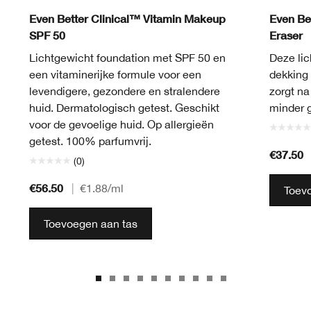
Light Cool 2
Light Cool 3
Light Medium Cool 2
Light Medium Cool 3
CN 02 Breeze
Light Medium Cool 4
CN 40 Cream Chamois
Light Medium Cool 5
CN 70 Vanilla
Medium Cool 2
WN 100 Deep Honey
Medium Cool 3
WN 112 Ginger
Medium Cool 4
WN 114 Golden
Medium Deep Warm 3
WN 122 Clove
Deep Warm 2
WN 48 Oat
Medium Warm 
CN 10 Alabas
Medium De
CN 28 Ivo
Medium
CN 52 
Dee
CN
Even Better Clinical™ Vitamin Makeup
Even Be
SPF 50
Eraser
Lichtgewicht foundation met SPF 50 en
Deze lic
een vitaminerijke formule voor een
dekking 
levendigere, gezondere en stralendere
zorgt na
huid. Dermatologisch getest. Geschikt
minder 
voor de gevoelige huid. Op allergieën
getest. 100% parfumvrij.
€37.50
(0)
€56.50
|
€1.88
/ml
Toev
Toevoegen aan tas