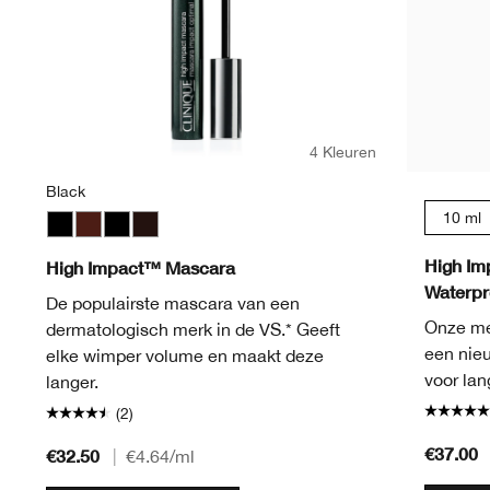
4 Kleuren
Black
10 ml
Black
Black Honey
Black
Black/Brown
High Im
High Impact™ Mascara
Waterpr
De populairste mascara van een
Onze me
dermatologisch merk in de VS.* Geeft
een nie
elke wimper volume en maakt deze
voor lan
langer.
(2)
€37.00
€32.50
|
€4.64
/ml