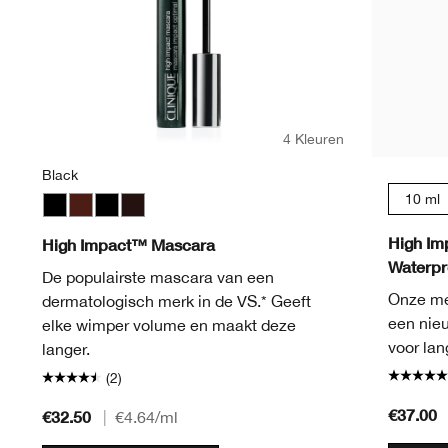
4 Kleuren
Black
10 ml
Black
Black Honey
Black
Black/Brown
High Im
High Impact™ Mascara
Waterpr
De populairste mascara van een
Onze me
dermatologisch merk in de VS.* Geeft
een nie
elke wimper volume en maakt deze
voor lan
langer.
(2)
€37.00
€32.50
|
€4.64
/ml