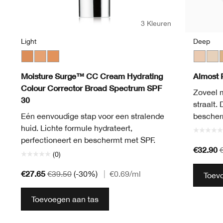
3 Kleuren
Light
Deep
Medium
Light
Light Medium
Fair
Neutr
L
Moisture Surge™ CC Cream Hydrating
Almost 
Colour Corrector Broad Spectrum SPF
Zoveel 
30
straalt.
Eén eenvoudige stap voor een stralende
bescherm
huid. Lichte formule hydrateert,
perfectioneert en beschermt met SPF.
€32.90
(0)
€27.65
€39.50
(-30%)
|
€0.69
/ml
Toev
Toevoegen aan tas