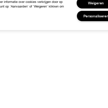
r informatie over cookies verkrijgen door op
Weigeren
 kunt op 'Aanvaarden' of 'Weigeren' klikken om
Personalisere
ver Clinique
Hulp nodig?
linique Philosophy
Klantendienst
nternationale websites
Contacteer Fabrikant
Jobs
Volg mijn bestelling
Retours & Omruilingen
Verzending
FAQ