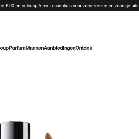
d € 90 en ontvang 5 mini-essentials voor zomerreizen en zonnige uits
eup
Parfum
Mannen
Aanbiedingen
Ontdek