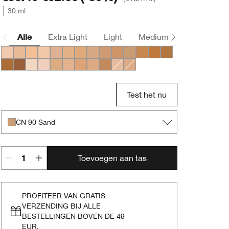
30 ml
Alle
Extra Light
Light
Medium
Deep
CN 10 Alabaster
CN 18 Cream Whip
CN 20 Fair
CN 32 Buttermilk
CN 40 Cream Chamois
WN 46 Golden Neutral
CN 58 Honey
CN 70 Vanilla
CN 74 Beige
CN 78 Nutty
CN 90 Sand
WN 98 Cream Caramel
WN 112 Ginger
WN 114 Golden
WN 118 Amber
WN 122 Clove
CN 08 Linen
CN 02 Breeze
WN 24 Cork
WN 38 Sesame
WN 48 Oat
WN 54 Honey Wheat
WN 76 Toasted Wheat
CN 28 Ivory
CN 52 Neutral
Test het nu
CN 90 Sand
Toevoegen aan tas
PROFITEER VAN GRATIS
VERZENDING BIJ ALLE
BESTELLINGEN BOVEN DE 49
EUR.