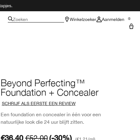
tapjes.
Zoeken
Winkelzoeker
Aanmelden
0
Beyond Perfecting™
Foundation + Concealer
SCHRIJF ALS EERSTE EEN REVIEW
Een foundation en concealer in één voor een
natuurlijke look die 24 uur blijft zitten.
€36.40
€52.00
(-30%)
€1.21
/ml