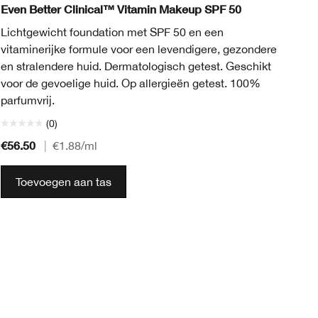
Even Better Clinical™ Vitamin Makeup SPF 50
Ev
Lichtgewicht foundation met SPF 50 en een
Fo
vitaminerijke formule voor een levendigere, gezondere
on
en stralendere huid. Dermatologisch getest. Geschikt
zi
voor de gevoelige huid. Op allergieën getest. 100%
parfumvrij.
(0)
€56.50
€5
|
€1.88
/ml
Toevoegen aan tas