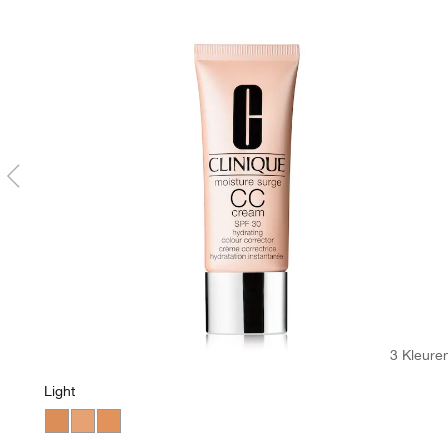
3 Kleure
Light
Medium
Light
Light Medium