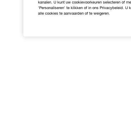
kanalen. U kunt uw cookievoorkeuren selecteren of mee
'Personaliseren' te klikken of in ons Privacybeleid. U
alle cookies te aanvaarden of te weigeren.
Shop
O
Verkooppunten
C
Aanbiedingen
I