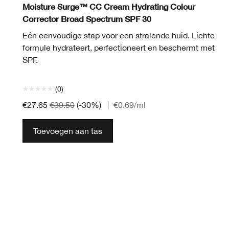
Moisture Surge™ CC Cream Hydrating Colour
Corrector Broad Spectrum SPF 30
Eén eenvoudige stap voor een stralende huid. Lichte
formule hydrateert, perfectioneert en beschermt met
SPF.
(0)
€27.65
€39.50
(-30%)
|
€0.69
/ml
Toevoegen aan tas