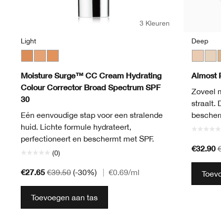
3 Kleuren
Light
Deep
Medium
Light
Light Medium
Fair
Neutr
L
Moisture Surge™ CC Cream Hydrating
Almost 
Colour Corrector Broad Spectrum SPF
Zoveel 
30
straalt.
Eén eenvoudige stap voor een stralende
bescherm
huid. Lichte formule hydrateert,
perfectioneert en beschermt met SPF.
€32.90
(0)
€27.65
€39.50
(-30%)
|
€0.69
/ml
Toev
Toevoegen aan tas