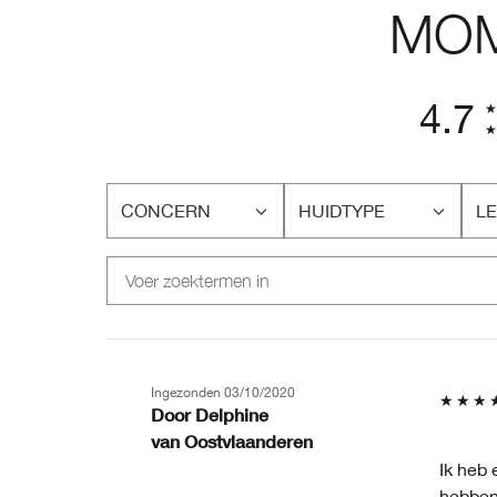
MOM
4.7
CONCERN
HUIDTYPE
LE
FILTER
FILTER
FI
BEOORDELINGEN
BEOORDELINGEN
BE
OP
OP
O
CONCERN
HUIDTYPE
LE
Ingezonden
03/10/2020
Door
Delphine
van
Oostvlaanderen
Ik heb 
hebben