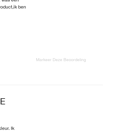
roduct,ik ben
Markeer Deze Beoordeling
GE
eur. Ik