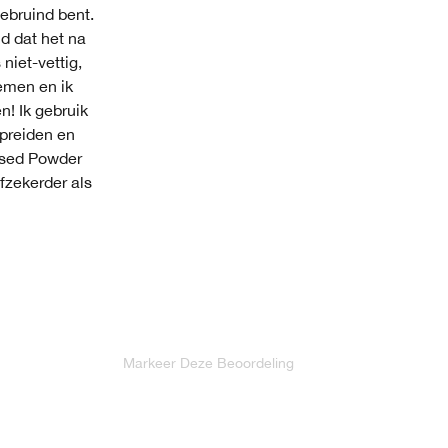
gebruind bent.
jd dat het na
niet-vettig,
emen en ik
n! Ik gebruik
spreiden en
ssed Powder
lfzekerder als
Markeer Deze Beoordeling