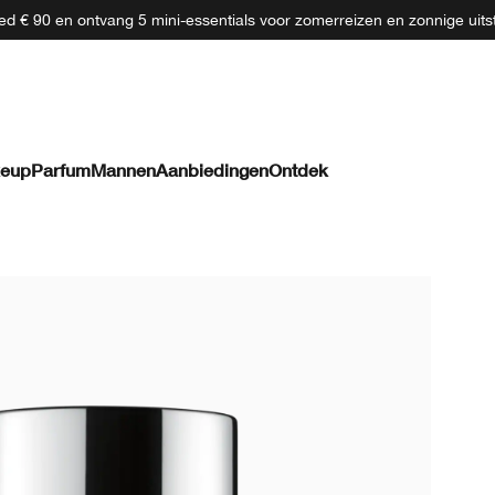
d € 90 en ontvang 5 mini-essentials voor zomerreizen en zonnige uits
eup
Parfum
Mannen
Aanbiedingen
Ontdek