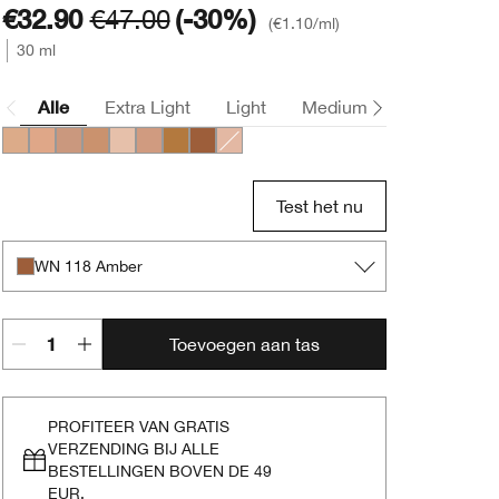
€32.90
€47.00
(-30%)
€1.10
/ml
30 ml
Alle
Extra Light
Light
Medium
Deep
CN 52 Neutral
CN 58 Honey
CN 74 Beige
CN 90 Sand
CN 10 Alabaster
CN 70 Vanilla
WN 112 Ginger
WN 118 Amber
CN 28 Ivory
Test het nu
WN 118 Amber
Toevoegen aan tas
PROFITEER VAN GRATIS
VERZENDING BIJ ALLE
BESTELLINGEN BOVEN DE 49
EUR.