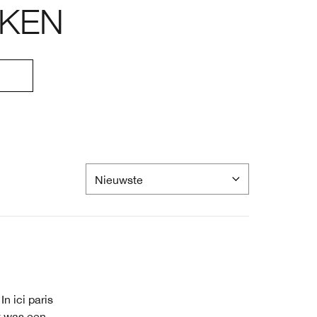
KEN
n ici paris
t was een