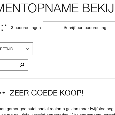
ENTOPNAME BEKIJ
3 beoordelingen
Schrijf een beoordeling
EFTIJD
LTER
OORDELINGEN
P
EFTIJD
ZEER GOEDE KOOP!
een gemengde huid, had al reclame gezien maar twijfelde nog. I
 ze me de juiste kleurtint aangeraden. Was aangenaam verras