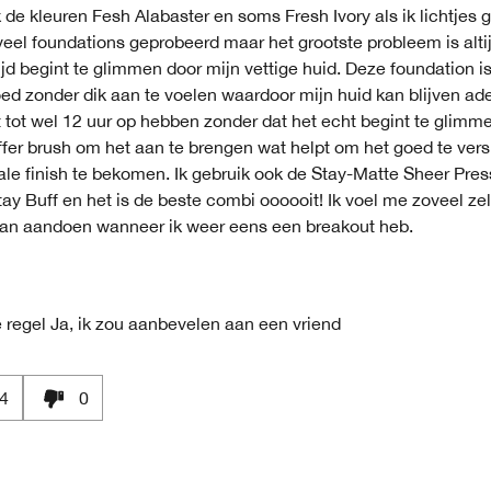
 de kleuren Fesh Alabaster en soms Fresh Ivory als ik lichtjes 
veel foundations geprobeerd maar het grootste probleem is alti
ijd begint te glimmen door mijn vettige huid. Deze foundation is 
ed zonder dik aan te voelen waardoor mijn huid kan blijven ad
 tot wel 12 uur op hebben zonder dat het echt begint te glimme
fer brush om het aan te brengen wat helpt om het goed te ver
ale finish te bekomen. Ik gebruik ook de Stay-Matte Sheer Pre
tay Buff en het is de beste combi oooooit! Ik voel me zoveel ze
 kan aandoen wanneer ik weer eens een breakout heb.
 regel
Ja, ik zou aanbevelen aan een vriend
4
0