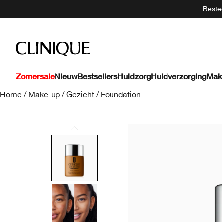
Bestee
Zomersale
Nieuw
Bestsellers
Huidzorg
Huidverzorging
Mak
Home
/
Make-up
/
Gezicht
/
Foundation