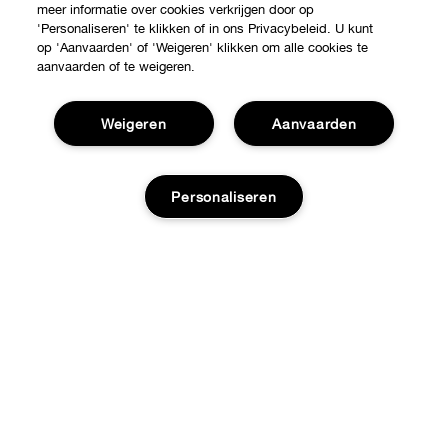
meer informatie over cookies verkrijgen door op
'Personaliseren' te klikken of in ons Privacybeleid. U kunt
op 'Aanvaarden' of 'Weigeren' klikken om alle cookies te
aanvaarden of te weigeren.
Weigeren
Aanvaarden
Shop
Personaliseren
Verkooppunten
Over Clinique
Aanbiedingen
Clinique Philosophy
Hulp nodig?
Toevoegen aan tas
Internationale websites
Klantendienst
Jobs
Privacy en voorwaarden
Contacteer Fabrikant
Privacybeleid
Volg mijn bestelling
Gebruiksvoorwaarden