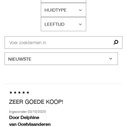
BEOORDELINGEN
HUIDTYPE
OP
FILTER
CONCERN
BEOORDELINGEN
LEEFTIJD
OP
FILTER
HUIDTYPE
BEOORDELINGEN
OP
LEEFTIJD
ZEER GOEDE KOOP!
Ingezonden
03/10/2020
Door
Delphine
van
Oostvlaanderen