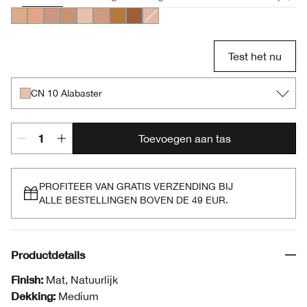
CN 52 Neutral
CN 58 Honey
CN 74 Beige
CN 90 Sand
CN 10 Alabaster
CN 70 Vanilla
WN 112 Ginger
WN 118 Amber
CN 28 Ivory
Test het nu
CN 10 Alabaster
Toevoegen aan tas
PROFITEER VAN GRATIS VERZENDING BIJ
ALLE BESTELLINGEN BOVEN DE 49 EUR.
Productdetails
Finish:
Mat, Natuurlijk
Dekking:
Medium