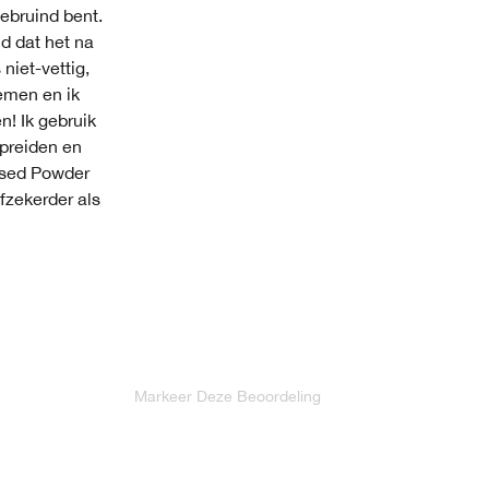
gebruind bent.
jd dat het na
niet-vettig,
emen en ik
n! Ik gebruik
spreiden en
ssed Powder
lfzekerder als
Markeer Deze Beoordeling