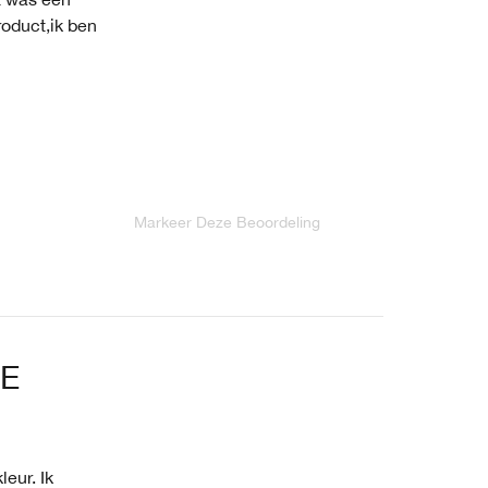
roduct,ik ben
Markeer Deze Beoordeling
GE
eur. Ik