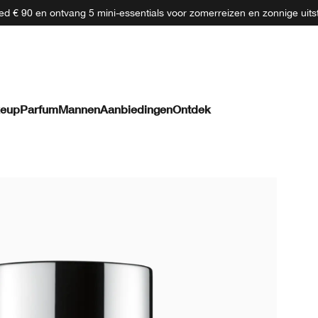
d € 90 en ontvang 5 mini-essentials voor zomerreizen en zonnige uits
eup
Parfum
Mannen
Aanbiedingen
Ontdek