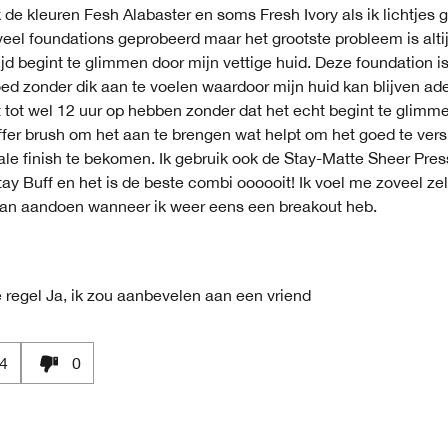
 de kleuren Fesh Alabaster en soms Fresh Ivory als ik lichtjes 
veel foundations geprobeerd maar het grootste probleem is alti
ijd begint te glimmen door mijn vettige huid. Deze foundation is 
ed zonder dik aan te voelen waardoor mijn huid kan blijven ad
 tot wel 12 uur op hebben zonder dat het echt begint te glimme
fer brush om het aan te brengen wat helpt om het goed te ver
ale finish te bekomen. Ik gebruik ook de Stay-Matte Sheer Pre
tay Buff en het is de beste combi oooooit! Ik voel me zoveel ze
 kan aandoen wanneer ik weer eens een breakout heb.
 regel
Ja, ik zou aanbevelen aan een vriend
4
0