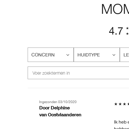
MOM
4.7
CONCERN
HUIDTYPE
LE
FILTER
FILTER
FI
BEOORDELINGEN
BEOORDELINGEN
BE
OP
OP
O
CONCERN
HUIDTYPE
LE
Ingezonden
03/10/2020
Door
Delphine
van
Oostvlaanderen
Ik heb 
hebben