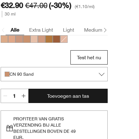
€32.90
€47.00
(-30%)
€1.10
/ml
30 ml
Alle
Extra Light
Light
Medium
Deep
CN 52 Neutral
CN 58 Honey
CN 74 Beige
CN 90 Sand
CN 10 Alabaster
CN 70 Vanilla
WN 112 Ginger
WN 118 Amber
CN 28 Ivory
Test het nu
CN 90 Sand
Toevoegen aan tas
PROFITEER VAN GRATIS
VERZENDING BIJ ALLE
BESTELLINGEN BOVEN DE 49
EUR.