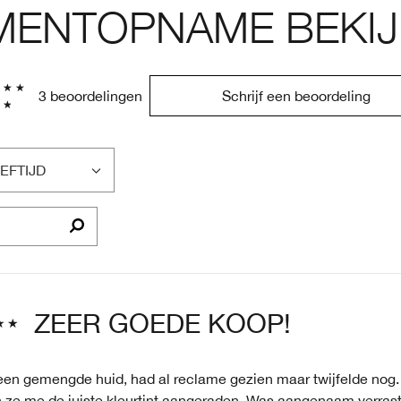
ENTOPNAME BEKIJ
3 beoordelingen
Schrijf een beoordeling
EFTIJD
LTER
OORDELINGEN
P
EFTIJD
ZEER GOEDE KOOP!
een gemengde huid, had al reclame gezien maar twijfelde nog. I
 ze me de juiste kleurtint aangeraden. Was aangenaam verras