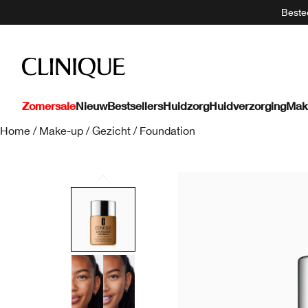
Bestee
Zomersale
Nieuw
Bestsellers
Huidzorg
Huidverzorging
Mak
Home
/
Make-up
/
Gezicht
/
Foundation