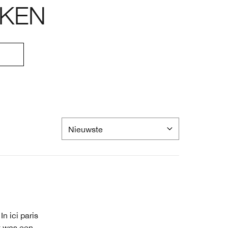
KEN
n ici paris
t was een