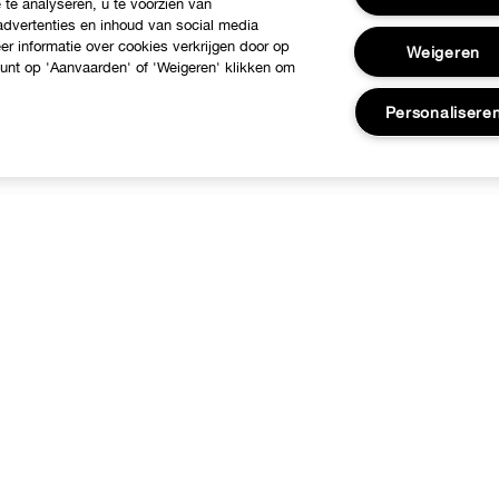
te analyseren, u te voorzien van
dvertenties en inhoud van social media
r informatie over cookies verkrijgen door op
Weigeren
 kunt op 'Aanvaarden' of 'Weigeren' klikken om
Personalisere
ver Clinique
Hulp nodig?
linique Philosophy
Klantendienst
nternationale websites
Contacteer Fabrikant
Jobs
Volg mijn bestelling
Retours & Omruilingen
Verzending