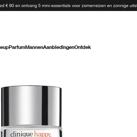
d € 90 en ontvang 5 mini-essentials voor zomerreizen en zonnige uits
eup
Parfum
Mannen
Aanbiedingen
Ontdek