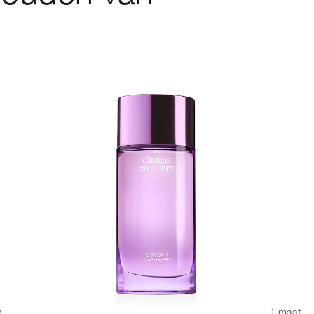
n
1 maat