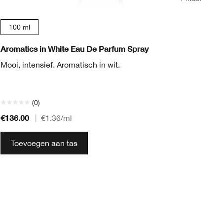
100 ml
Aromatics in White Eau De Parfum Spray
Ar
Mooi, intensief. Aromatisch in wit.
Ee
in
(0)
€136.00
€1
|
€1.36
/ml
Toevoegen aan tas