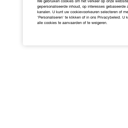
We gebruiken cookies om het verkeer op onze website 
gepersonaliseerde inhoud, op interesses gebaseerde a
kanalen. U kunt uw cookievoorkeuren selecteren of mee
'Personaliseren' te klikken of in ons Privacybeleid. U
alle cookies te aanvaarden of te weigeren.
Shop
O
Verkooppunten
C
Aanbiedingen
I