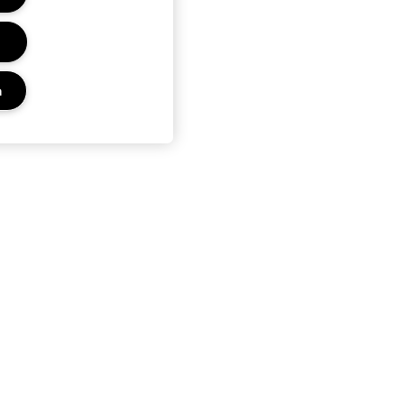
n
Privacy en voorwaarden
Privacybeleid
Gebruiksvoorwaarden
Advertenties op internet
Site cookies beheren