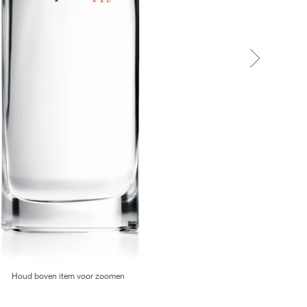
Houd boven item voor zoomen