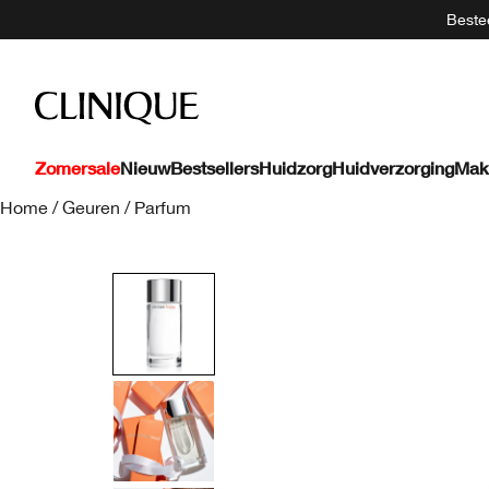
Bestee
Zomersale
Nieuw
Bestsellers
Huidzorg
Huidverzorging
Mak
Home
/
Geuren
/
Parfum