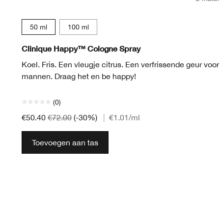
50 ml
100 ml
Clinique Happy™ Cologne Spray
Koel. Fris. Een vleugje citrus. Een verfrissende geur voor
mannen. Draag het en be happy!
(0)
€50.40
€72.00
(-30%)
|
€1.01
/ml
Toevoegen aan tas