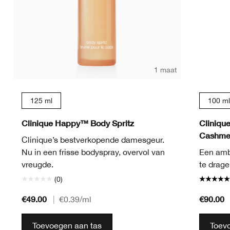
1 maat
125 ml
100 ml
Clinique Happy™ Body Spritz
Cliniqu
Cashmer
Clinique’s bestverkopende damesgeur.
Nu in een frisse bodyspray, overvol van
Een ambe
vreugde.
te drage
(0)
€49.00
€90.00
|
€0.39
/ml
Toevoegen aan tas
Toev