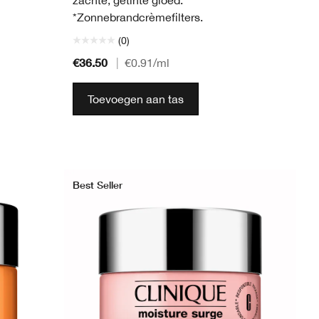
zachte, getinte gloed.
*Zonnebrandcrèmefilters.
(0)
€36.50
|
€0.91
/ml
Toevoegen aan tas
Best Seller