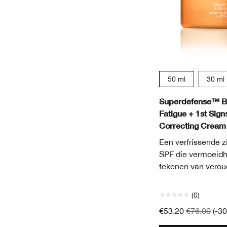
50 ml
30 ml
Superdefense™ B
Fatigue + 1st Sign
Correcting Cream 
Een verfrissende 
SPF die vermoeidh
tekenen van veroud
(0)
€53.20
€76.00
(-3