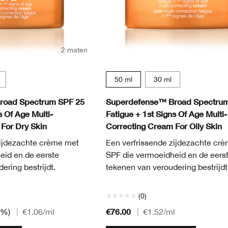
2 maten
50 ml
30 ml
road Spectrum SPF 25
Superdefense™ Broad Spectrum
s Of Age Multi-
Fatigue + 1st Signs Of Age Multi-
For Dry Skin
Correcting Cream For Oily Skin
zijdezachte crème met
Een verfrissende zijdezachte cr
eid en de eerste
SPF die vermoeidheid en de eers
ering bestrijdt.
tekenen van veroudering bestrijdt
(0)
€76.00
0%)
|
€1.06
/ml
|
€1.52
/ml