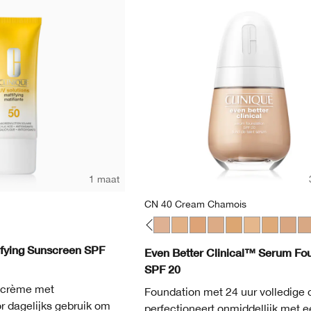
1 maat
CN 40 Cream Chamois
N 01 Flax
CN 02 Breeze
CN 10 Alabaster
WN 12 Meringue
WN 16 Buff
CN 20 Fair
CN 28 Ivory
WN 30 Biscuit
WN 38 Stone
CN 40 Cream Chamois
WN 46 Golden Neutral
WN 48 Oat
CN 52 Neutral
WN 54 Honey Wh
WN 56 Cash
CN 58 Ho
CN 62 
CN
ifying Sunscreen SPF
Even Better Clinical™ Serum Fo
SPF 20
dcrème met
Foundation met 24 uur volledige 
r dagelijks gebruik om
perfectioneert onmiddellijk met 