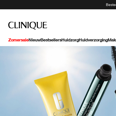
Bestee
Zomersale
Nieuw
Bestsellers
Huidzorg
Huidverzorging
Mak