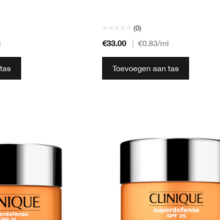
(0)
€33.00
l
|
€0.83
/ml
tas
Toevoegen aan tas