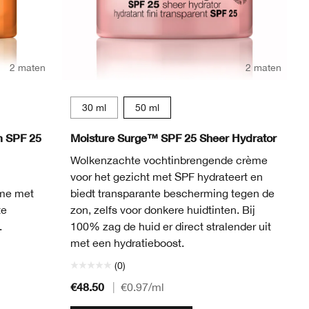
2 maten
2 maten
30 ml
50 ml
 SPF 25
Moisture Surge™ SPF 25 Sheer Hydrator
Wolkenzachte vochtinbrengende crème
voor het gezicht met SPF hydrateert en
ème met
biedt transparante bescherming tegen de
te
zon, zelfs voor donkere huidtinten. Bij
.
100% zag de huid er direct stralender uit
met een hydratieboost.
(0)
€48.50
|
€0.97
/ml