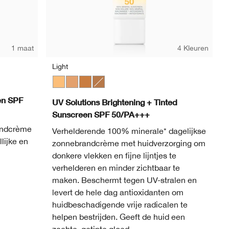
1 maat
4 Kleuren
Light
Light
Medium
Medium Deep
Deep
en SPF
UV Solutions Brightening + Tinted
Sunscreen SPF 50/PA+++
andcrème
Verhelderende 100% minerale* dagelijkse
lijke en
zonnebrandcrème met huidverzorging om
donkere vlekken en fijne lijntjes te
verhelderen en minder zichtbaar te
maken. Beschermt tegen UV-stralen en
levert de hele dag antioxidanten om
huidbeschadigende vrije radicalen te
helpen bestrijden. Geeft de huid een