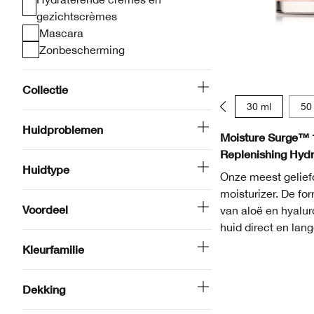
gezichtscrèmes
Mascara
Zonbescherming
Collectie
15 ml
30 ml
50
Huidproblemen
Moisture Surge™ 
Replenishing Hydr
Huidtype
Onze meest geliefd
moisturizer. De fo
Voordeel
van aloë en hyalur
huid direct en lang
Kleurfamilie
Dekking