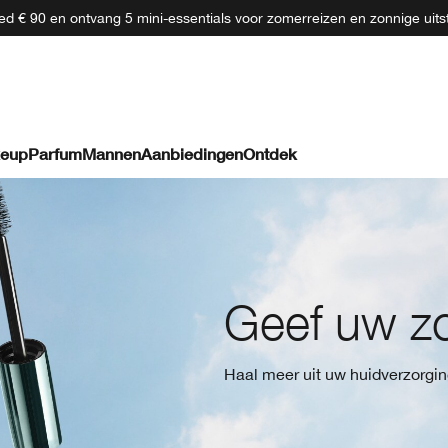
d € 90 en ontvang 5 mini-essentials voor zomerreizen en zonnige uits
eup
Parfum
Mannen
Aanbiedingen
Ontdek
Geef uw z
Haal meer uit uw huidverzorgi