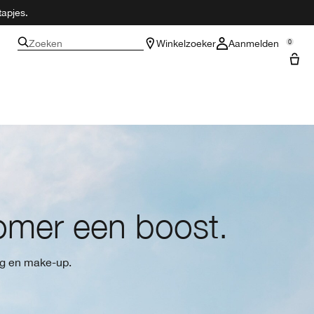
tapjes.
Zoeken
Winkelzoeker
Aanmelden
0
omer een boost.
ng en make-up.