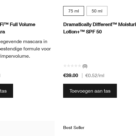
75 ml
50 ml
Fi™ Full Volume
Dramatically Different™ Moisturi
ra
Lotion+™ SPF 50
egevende mascara in
estendige formule voor
 wimpervolume.
(0)
€39.00
l
|
€0.52
/ml
tas
Toevoegen aan tas
Best Seller