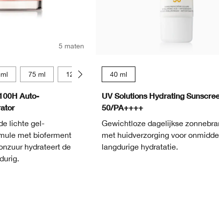
5 maten
 ml
75 ml
125 ml
40 ml
100H Auto-
UV Solutions Hydrating Sunscre
ator
50/PA++++
e lichte gel-
Gewichtloze dagelijkse zonnebr
rmule met bioferment
met huidverzorging voor onmiddel
onzuur hydrateert de
langdurige hydratatie.
durig.