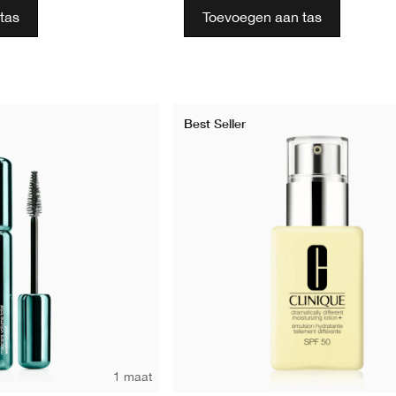
tas
Toevoegen aan tas
Best Seller
1 maat