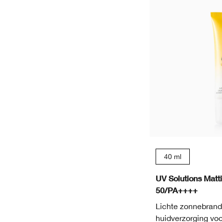
40 ml
W
UV Solutions Matt
50/PA++++
Lichte zonnebran
huidverzorging voo