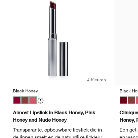
4 Kleuren
Black Honey
Black Ho
Black Honey
Nude Honey
Pink Honey
Black H
Nud
P
Almost Lipstick in Black Honey, Pink
Cliniqu
Honey and Nude Honey
Honey, 
Transparante, opbouwbare lipstick die in
Een geti
de lippen smelt en de natuurlijke lipkleur
en wange