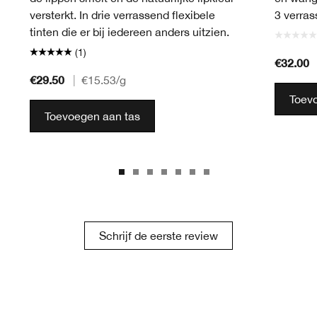
versterkt. In drie verrassend flexibele
3 verras
tinten die er bij iedereen anders uitzien.
(1)
€32.00
€29.50
|
€15.53
/g
Toev
Toevoegen aan tas
Schrijf de eerste review