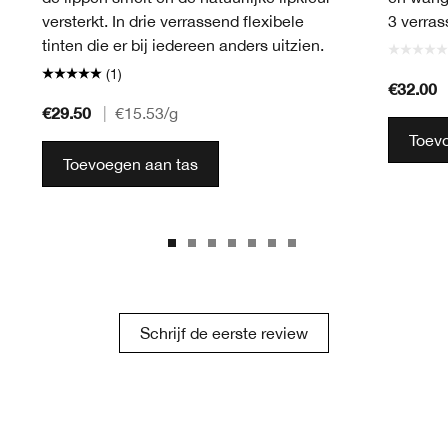
versterkt. In drie verrassend flexibele
3 verras
tinten die er bij iedereen anders uitzien.
(1)
€32.00
€29.50
|
€15.53
/g
Toev
Toevoegen aan tas
Schrijf de eerste review