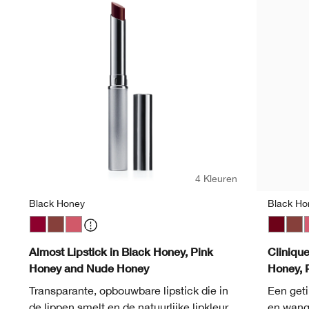
4 Kleuren
Black Honey
Black Ho
Black Honey
Nude Honey
Pink Honey
Black H
Nud
P
Almost Lipstick in Black Honey, Pink
Cliniqu
Honey and Nude Honey
Honey, 
Transparante, opbouwbare lipstick die in
Een geti
de lippen smelt en de natuurlijke lipkleur
en wange