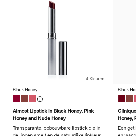
4 Kleuren
Black Honey
Black Ho
Black Honey
Nude Honey
Pink Honey
Black H
Nud
P
Almost Lipstick in Black Honey, Pink
Cliniqu
Honey and Nude Honey
Honey, 
Transparante, opbouwbare lipstick die in
Een geti
de lippen smelt en de natuurlijke lipkleur
en wange