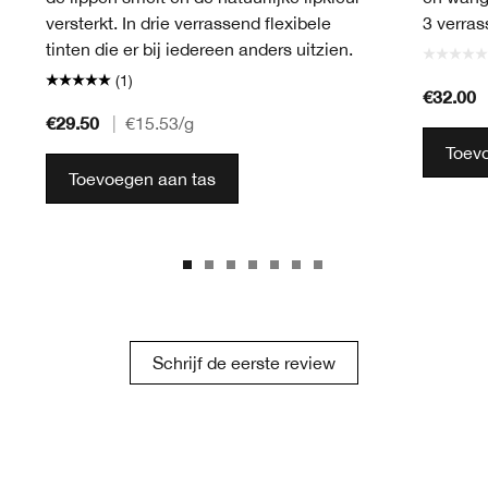
versterkt. In drie verrassend flexibele
3 verras
tinten die er bij iedereen anders uitzien.
(1)
€32.00
€29.50
|
€15.53
/g
Toev
Toevoegen aan tas
Schrijf de eerste review