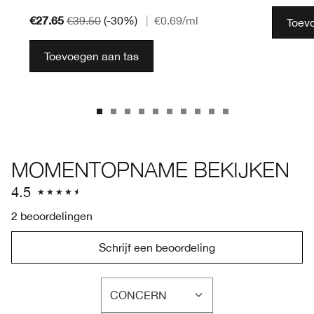
€27.65
€39.50
(-30%)
|
€0.69
/ml
Toev
Toevoegen aan tas
MOMENTOPNAME BEKIJKEN
4.5
2 beoordelingen
Schrijf een beoordeling
CONCERN
FILTER