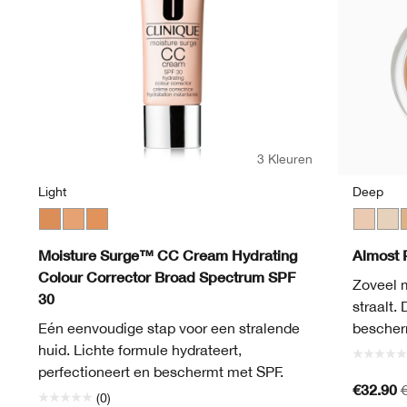
3 Kleuren
Light
Deep
Medium
Light
Light Medium
Fair
Neutr
L
Moisture Surge™ CC Cream Hydrating
Almost 
Colour Corrector Broad Spectrum SPF
Zoveel 
30
straalt.
Eén eenvoudige stap voor een stralende
bescherm
huid. Lichte formule hydrateert,
perfectioneert en beschermt met SPF.
€32.90
(0)