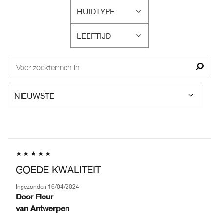
BEOORDELINGEN
HUIDTYPE
OP
FILTER
CONCERN
BEOORDELINGEN
LEEFTIJD
OP
FILTER
HUIDTYPE
BEOORDELINGEN
OP
LEEFTIJD
GOEDE KWALITEIT
Ingezonden
16/04/2024
Door
Fleur
van
Antwerpen