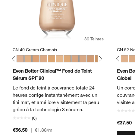
36 Teintes
CN 40 Cream Chamois
CN 52 Ne
gue
f
Fair
28 Ivory
WN 30 Biscuit
WN 38 Stone
CN 40 Cream Chamois
WN 46 Golden Neutral
WN 48 Oat
CN 52 Neutral
CN 02 Breeze
WN 54 Honey Wheat
CN 40 Cream Chamois
WN 56 Cashew
CN 70 Vanilla
CN 58 Honey
WN 100 Deep Honey
CN 62 Porcelain Beige
WN 112 Ginger
CN 70 Vanilla
WN 114 Golden
CN 74 Beige
WN 122 Clove
WN 76 Toasted Wh
WN 48 Oat
CN 78 Nutty
CN 10 Alabas
WN 80 Taw
CN 28 Ivo
CN 90 
CN 52 
WN 
CN
Even Better Clinical™ Fond de Teint
Even Be
Sérum SPF 20
Global
Le fond de teint à couvrance totale 24
Un corre
heures corrige instantanément avec un
couvranc
fini mat, et améliore visiblement la peau
visible a
grâce à la technologie 3 sérums.
(0)
€37.50
€56.50
|
€1.88
/ml