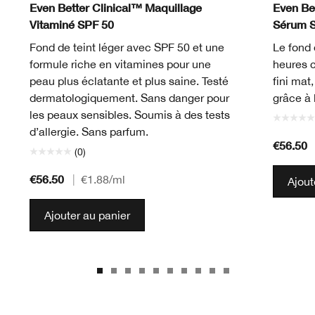
Even Better Clinical™ Maquillage
Even Bet
Vitaminé SPF 50
Sérum 
Fond de teint léger avec SPF 50 et une
Le fond 
formule riche en vitamines pour une
heures 
peau plus éclatante et plus saine. Testé
fini mat
dermatologiquement. Sans danger pour
grâce à 
les peaux sensibles. Soumis à des tests
d’allergie. Sans parfum.
€56.50
(0)
€56.50
|
€1.88
/ml
Ajout
Ajouter au panier