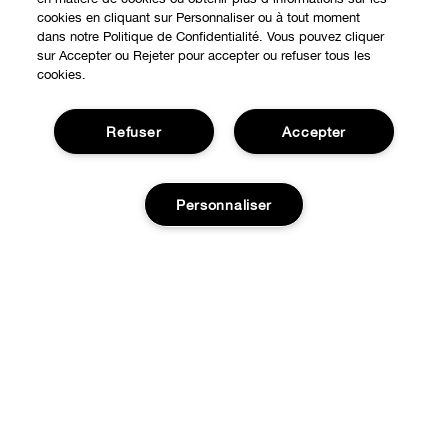
cookies en cliquant sur Personnaliser ou à tout moment
dans notre Politique de Confidentialité. Vous pouvez cliquer
sur Accepter ou Rejeter pour accepter ou refuser tous les
cookies.
Refuser
Accepter
Personnaliser
Expérience en ligne
Points de Vente
BESOIN D'AIDE?
Offres Spéciales
Ajouter au panier
Notre philosophie
À propos
Autre Pays
Service Client
Carrières
CONFIDENTIALITÉ ET CONDITIONS GÉNÉRALES
Contacter le Fabricant