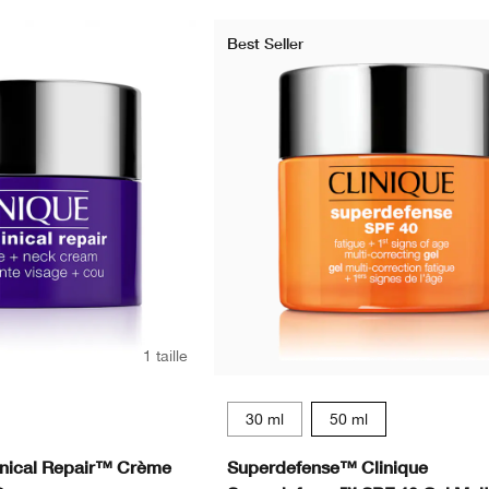
Best Seller
1 taille
30 ml
50 ml
inical Repair™ Crème
Superdefense™ Clinique