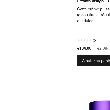
Liftante Visage + 
Cette crème puissa
le cou lifte et rédu
et ridules.
(0)
€104.00
|
€2.08
/
Ajouter au pani