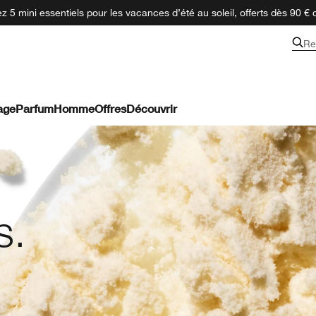
 5 mini essentiels pour les vacances d’été au soleil, offerts dès 90 € 
Re
age
Parfum
Homme
Offres
Découvrir
s.