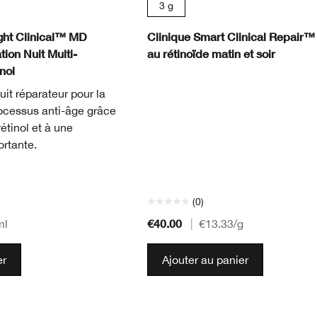
3 g
ght Clinical™ MD
Clinique Smart Clinical Repair
ion Nuit Multi-
au rétinoïde matin et soir
nol
uit réparateur pour la
rocessus anti-âge grâce
étinol et à une
ortante.
(0)
€40.00
ml
|
€13.33
/g
er
Ajouter au panier