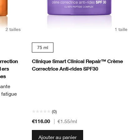
2 tailles
1 taille
75 ml
rection
Clinique Smart Clinical Repair™ Crème
1ers
Correctrice Anti-rides SPF30
ses
sante
 fatigue
(0)
€116.00
|
€1.55
/ml
Ajouter au panier