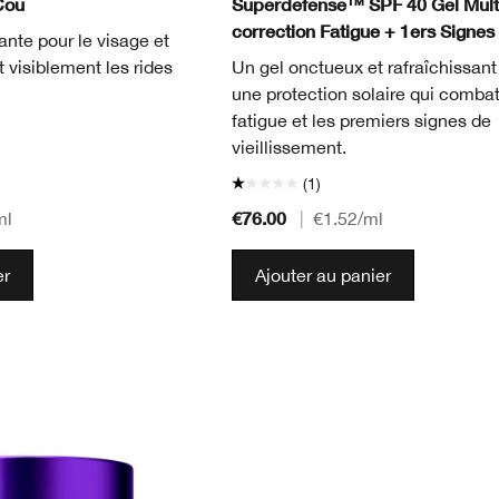
Cou
Superdefense™ SPF 40 Gel Mult
correction Fatigue + 1ers Signes
nte pour le visage et
it visiblement les rides
Un gel onctueux et rafraîchissan
une protection solaire qui combat
fatigue et les premiers signes de
vieillissement.
(1)
€76.00
ml
|
€1.52
/ml
er
Ajouter au panier