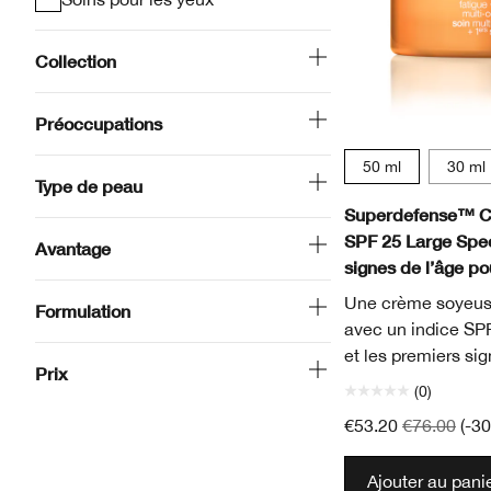
Collection
Préoccupations
50 ml
30 ml
Type de peau
Superdefense™ Cr
SPF 25 Large Spec
Avantage
signes de l’âge p
Une crème soyeuse
Formulation
avec un indice SPF
et les premiers sig
Prix
(0)
€53.20
€76.00
(-3
Ajouter au pani