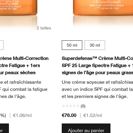
2 tailles
50 ml
30 ml
ème Multi-Correction
Superdefense™ Crème Multi-Cor
tre Fatigue + 1ers
SPF 25 Large Spectre Fatigue + 
our peaux sèches
signes de l’âge pour peaux gras
 et rafraîchissante
Une crème soyeuse et rafraîchis
 qui combat la fatigue
avec un indice SPF qui combat la
nes de l’âge.
et les premiers signes de l’âge.
(0)
€76.00
0%)
|
€1.06
/ml
|
€1.52
/ml
er
Ajouter au panier