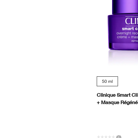
50 ml
Clinique Smart Cl
+ Masque Régénér
(0)