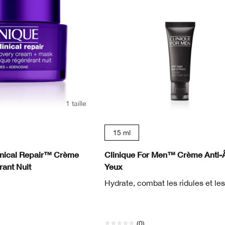
1 taille
15 ml
inical Repair™ Crème
Clinique For Men™ Crème Anti-
ant Nuit
Yeux
Hydrate, combat les ridules et les
(0)