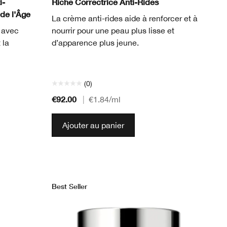
i-
Riche Correctrice Anti-Rides
 de l'Âge
La crème anti-rides aide à renforcer et à
t avec
nourrir pour une peau plus lisse et
 la
d’apparence plus jeune.
(0)
€92.00
|
€1.84
/ml
Ajouter au panier
Best Seller