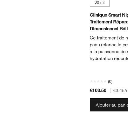
30 ml
Clinique Smart Ni
Traitement Réparat
Dimensionnel Réti
Ce traitement de n
peau relance le p
à la puissance du r
hydratation réconf
(0)
€103.50
|
€3.45
/
Ajouter au pani