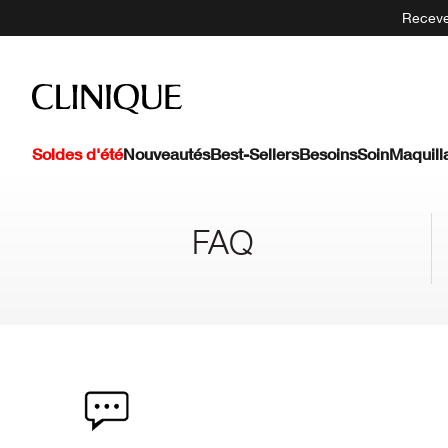
Recevez
Soldes d'été
Nouveautés
Best-Sellers
Besoins
Soin
Maquill