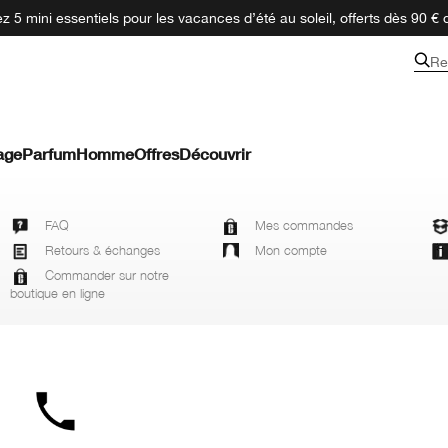
 5 mini essentiels pour les vacances d’été au soleil, offerts dès 90 € 
Re
age
Parfum
Homme
Offres
Découvrir