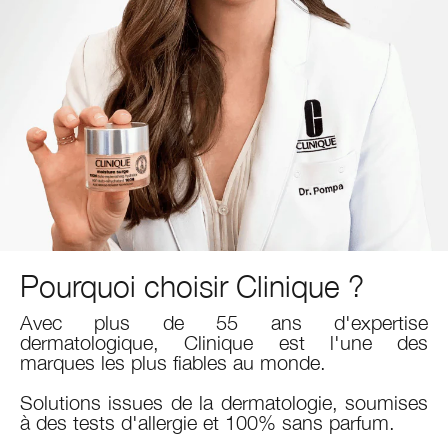
Rougeurs
Soins des lèvres
Acné
Peau grasse
Alpha Hydroxy Acides (AHA)
Moisture Surge™
Bronzant et highlighter
Crayon à lèvres
Eyeliner
Black Honey
Peau Sensible
Démaquillant
Protection Solaire
Acné
Rétinol
Smart Clinical Repair
Fard à paupières
Even Better
Masques pour le visage
Rougeurs
Rétinoïde
Even Better
Sourcils et crayon
Take The Day Off
Soin des mains & corps​
Peau Sensible
Vitamine C
Dramatically Different™
Chubby Stick™
Peptides
Take The Day Off
Pro Vitamine D
All About Clean
Pourquoi choisir Clinique ?
Avec plus de 55 ans d'expertise
Ferment Lactobacillus
dermatologique, Clinique est l'une des
marques les plus fiables au monde.
Solutions issues de la dermatologie, soumises
à des tests d'allergie et 100% sans parfum.