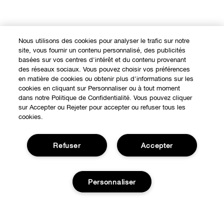
Nous utilisons des cookies pour analyser le trafic sur notre
site, vous fournir un contenu personnalisé, des publicités
basées sur vos centres d'intérêt et du contenu provenant
des réseaux sociaux. Vous pouvez choisir vos préférences
Expérience en ligne
en matière de cookies ou obtenir plus d'informations sur les
cookies en cliquant sur Personnaliser ou à tout moment
Points de Vente
dans notre Politique de Confidentialité. Vous pouvez cliquer
BESOIN D'AIDE?
sur Accepter ou Rejeter pour accepter ou refuser tous les
cookies.
Offres Spéciales
Notre philosophie
À propos
Refuser
Accepter
Autre Pays
Service Client
Carrières
CONFIDENTIALITÉ ET CONDITIONS GÉNÉRALES
Personnaliser
Contacter le Fabricant
Politique de confidentialité
Suivre ma commande
Conditions d'utilisation
Retours et échanges